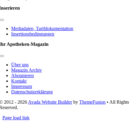
Inserieren
Toggle
Navigation
Mediadaten, Tarifdokumentation
Insertionsbedingungen
Ihr Apotheken-Magazin
Toggle
Navigation
Über uns
Magazin Archiv
Abonnieren
Kontakt
Impressum
Datenschutzerklärung
© 2012 - 2026
Avada Website Builder
by
ThemeFusion
• All Rights
Reserved.
Page load link
Nach
oben