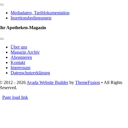
Toggle
Navigation
Mediadaten, Tarifdokumentation
Insertionsbedingungen
Ihr Apotheken-Magazin
Toggle
Navigation
Über uns
Magazin Archiv
Abonnieren
Kontakt
Impressum
Datenschutzerklärung
© 2012 - 2026
Avada Website Builder
by
ThemeFusion
• All Rights
Reserved.
Page load link
Nach
oben