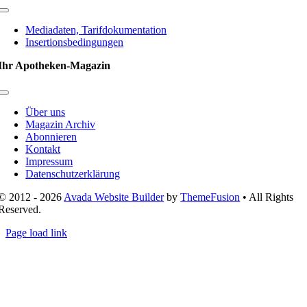
Toggle
Navigation
Mediadaten, Tarifdokumentation
Insertionsbedingungen
Ihr Apotheken-Magazin
Toggle
Navigation
Über uns
Magazin Archiv
Abonnieren
Kontakt
Impressum
Datenschutzerklärung
© 2012 - 2026
Avada Website Builder
by
ThemeFusion
• All Rights
Reserved.
Page load link
Nach
oben