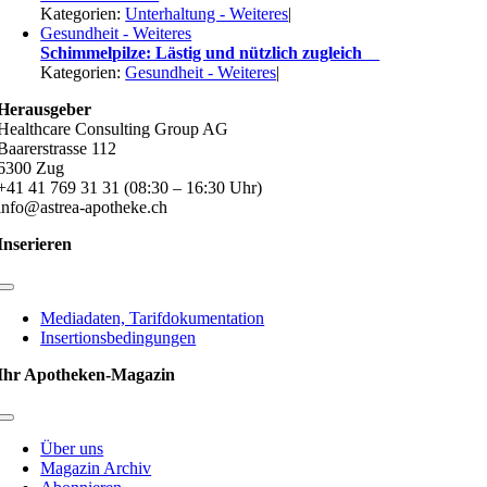
Kategorien:
Unterhaltung - Weiteres
|
Gesundheit - Weiteres
Schimmelpilze: Lästig und nützlich zugleich
Kategorien:
Gesundheit - Weiteres
|
Herausgeber
Healthcare Consulting Group AG
Baarerstrasse 112
6300 Zug
+41 41 769 31 31 (08:30 – 16:30 Uhr)
info@astrea-apotheke.ch
Inserieren
Toggle
Navigation
Mediadaten, Tarifdokumentation
Insertionsbedingungen
Ihr Apotheken-Magazin
Toggle
Navigation
Über uns
Magazin Archiv