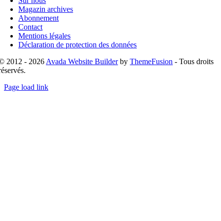
Sur nous
Magazin archives
Abonnement
Contact
Mentions légales
Déclaration de protection des données
© 2012 - 2026
Avada Website Builder
by
ThemeFusion
- Tous droits
réservés.
Page load link
Go
to
Top