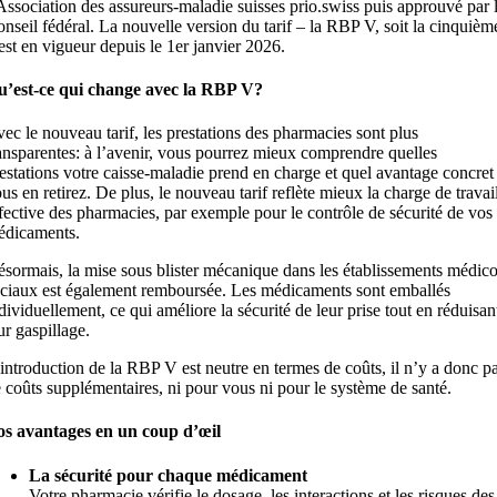
Association des assureurs-maladie suisses prio.swiss puis approuvé par 
nseil fédéral. La nouvelle version du tarif – la RBP V, soit la cinquièm
est en vigueur depuis le 1er janvier 2026.
u’est-ce qui change avec la RBP V?
ec le nouveau tarif, les prestations des pharmacies sont plus
ansparentes: à l’avenir, vous pourrez mieux comprendre quelles
estations votre caisse-maladie prend en charge et quel avantage concret
us en retirez. De plus, le nouveau tarif reflète mieux la charge de travai
fective des pharmacies, par exemple pour le contrôle de sécurité de vos
édicaments.
sormais, la mise sous blister mécanique dans les établissements médico
ciaux est également remboursée. Les médicaments sont emballés
dividuellement, ce qui améliore la sécurité de leur prise tout en réduisan
ur gaspillage.
introduction de la RBP V est neutre en termes de coûts, il n’y a donc p
 coûts supplémentaires, ni pour vous ni pour le système de santé.
os avantages en un coup d’œil
La sécurité pour chaque médicament
Votre pharmacie vérifie le dosage, les interactions et les risques des