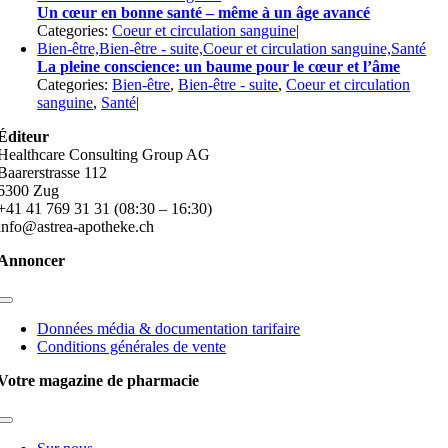
Un cœur en bonne santé – même à un âge avancé
Categories:
Coeur et circulation sanguine
|
Bien-être,Bien-être - suite,Coeur et circulation sanguine,Santé
La pleine conscience: un baume pour le cœur et l’âme
Categories:
Bien-être
,
Bien-être - suite
,
Coeur et circulation
sanguine
,
Santé
|
Éditeur
Healthcare Consulting Group AG
Baarerstrasse 112
6300 Zug
+41 41 769 31 31 (08:30 – 16:30)
info@astrea-apotheke.ch
Annoncer
Toggle
Navigation
Données média & documentation tarifaire
Conditions générales de vente
Votre magazine de pharmacie
Toggle
Navigation