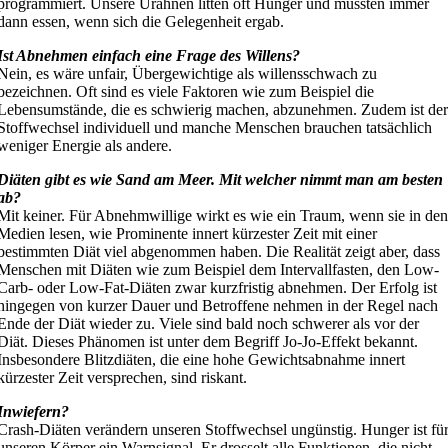
programmiert. Unsere Urahnen litten oft Hunger und mussten immer
dann essen, wenn sich die Gelegenheit ergab.
Ist Abnehmen einfach eine Frage des Willens?
Nein, es wäre unfair, Übergewichtige als willensschwach zu
bezeichnen. Oft sind es viele Faktoren wie zum Beispiel die
Lebensumstände, die es schwierig machen, abzunehmen. Zudem ist de
Stoffwechsel individuell und manche Menschen brauchen tatsächlich
weniger Energie als andere.
Diäten gibt es wie Sand am Meer. Mit welcher nimmt man am besten
ab?
Mit keiner. Für Abnehmwillige wirkt es wie ein Traum, wenn sie in de
Medien lesen, wie Prominente innert kürzester Zeit mit einer
bestimmten Diät viel abgenommen haben. Die Realität zeigt aber, dass
Menschen mit Diäten wie zum Beispiel dem Intervallfasten, den Low-
Carb- oder Low-Fat-Diäten zwar kurzfristig abnehmen. Der Erfolg ist
hingegen von kurzer Dauer und Betroffene nehmen in der Regel nach
Ende der Diät wieder zu. Viele sind bald noch schwerer als vor der
Diät. Dieses Phänomen ist unter dem Begriff Jo-Jo-Effekt bekannt.
Insbesondere Blitzdiäten, die eine hohe Gewichtsabnahme innert
kürzester Zeit versprechen, sind riskant.
Inwiefern?
Crash-Diäten verändern unseren Stoffwechsel ungünstig. Hunger ist fü
unseren Körper ein Warnsignal. Er drosselt alle Funktionen, die nicht