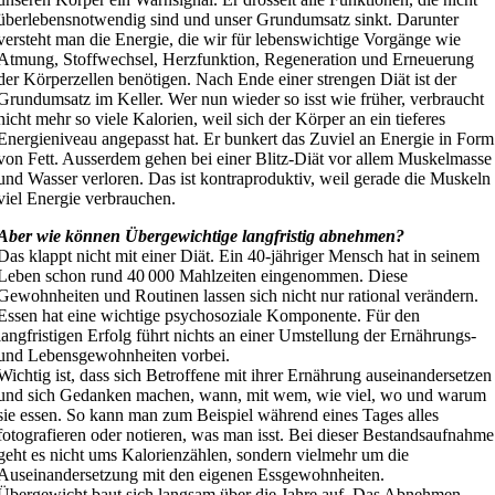
überlebensnotwendig sind und unser Grundumsatz sinkt. Darunter
versteht man die Energie, die wir für lebenswichtige Vorgänge wie
Atmung, Stoffwechsel, Herzfunktion, Regeneration und Erneuerung
der Körperzellen benötigen. Nach Ende einer strengen Diät ist der
Grundumsatz im Keller. Wer nun wieder so isst wie früher, verbraucht
nicht mehr so viele Kalorien, weil sich der Körper an ein tieferes
Energieniveau angepasst hat. Er bunkert das Zuviel an Energie in Form
von Fett. Ausserdem gehen bei einer Blitz-Diät vor allem Muskelmasse
und Wasser verloren. Das ist kontraproduktiv, weil gerade die Muskeln
viel Energie verbrauchen.
Aber wie können Übergewichtige langfristig abnehmen?
Das klappt nicht mit einer Diät. Ein 40-jähriger Mensch hat in seinem
Leben schon rund 40 000 Mahlzeiten eingenommen. Diese
Gewohnheiten und Routinen lassen sich nicht nur rational verändern.
Essen hat eine wichtige psychosoziale Komponente. Für den
langfristigen Erfolg führt nichts an einer Umstellung der Ernährungs-
und Lebensgewohnheiten vorbei.
Wichtig ist, dass sich Betroffene mit ihrer Ernährung auseinandersetzen
und sich Gedanken machen, wann, mit wem, wie viel, wo und warum
sie essen. So kann man zum Beispiel während eines Tages alles
fotografieren oder notieren, was man isst. Bei dieser Bestandsaufnahme
geht es nicht ums Kalorienzählen, sondern vielmehr um die
Auseinandersetzung mit den eigenen Essgewohnheiten.
Übergewicht baut sich langsam über die Jahre auf. Das Abnehmen