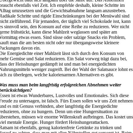
braucht ebenfalls viel Zeit. Ich empfehle deshalb, kleine Schritte im
Alltag umzusetzen und die Gewichtsabnahme langsam anzustreben.
Radikale Schritte und rigide Einschränkungen bei der Menüwahl sind
nicht zielführend. Für jemanden, der täglich viel Schokolade isst, kann
es sinnvoll sein, den Konsum auf eine Reihe zu reduzieren. Wer nicht
gerne frühstückt, kann diese Mahlzeit weglassen und später am
Vormittag etwas essen. Sind süsse oder salzige Snacks ein Problem,
kauft man die am besten nicht oder nur übergangsweise kleinere
Packungen davon ein.
Die Energiedichte einer Mahlzeit lässt sich durch den Konsum von
mehr Gemüse und Salat reduzieren. Ein Salat vorweg trägt dazu bei,
dass der Heisshunger gedämpft ist und man bei energiedichten
Nahrungsmitteln weniger zugreift. Bei der Wahl der Salatsauce lohnt es
sich zu überlegen, welche kalorienarmen Alternativen es gibt.
Was muss man beim langfristig erfolgreichen Abnehmen weiter
berücksichtigen?
Essen ist etwas Wunderbares, Lustvolles und Emotionales. Sich diese
Freude zu untersagen, ist falsch. Fürs Essen sollen wir uns Zeit nehmen
und es mit Genuss verbinden, aber langfristig die Energiedichte
reduzieren, ohne zu hungern. Denn um eine Hungersituation zu
überstehen, müssen wir enorme Willenskraft aufbringen. Das kostet un
viel mentale Energie. Hunger fördert Heisshungerattacken.
Ratsam ist ebenfalls, genug kalorienfreie Getränke zu trinken und
darauf zu achten, dass man mit allen Nährstoffen gut versorgt ist. Beim