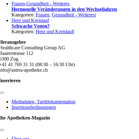
Frauen,Gesundheit - Weiteres
Hormonelle Veränderungen in den Wechseljahren
Kategorien:
Frauen
,
Gesundheit - Weiteres
|
Herz und Kreislauf
Schwache Venen?
Kategorien:
Herz und Kreislauf
|
Herausgeber
Healthcare Consulting Group AG
Baarerstrasse 112
6300 Zug
+41 41 769 31 31 (08:30 – 16:30 Uhr)
info@astrea-apotheke.ch
Inserieren
Toggle
Navigation
Mediadaten, Tarifdokumentation
Insertionsbedingungen
Ihr Apotheken-Magazin
Toggle
Navigation
Über uns