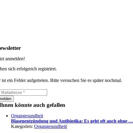
ewsletter
tzt anmelden!
ben sich erfolgreich registriert.
 ist ein Fehler aufgetreten. Bitte versuchen Sie es später nochmal.
melden
Ihnen könnte auch gefallen
Organgesundheit
Blasenentzündung und Antibiotika: Es geht oft auch ohne 
Kategorien:
Organgesundheit
|