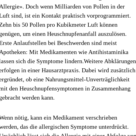
Allergie». Doch wenn Milliarden von Pollen in der
Luft sind, ist ein Kontakt praktisch vorprogrammiert.
Zehn bis 50 Pollen pro Kubikmeter Luft können
genügen, um einen Heuschnupfenanfall aus­zulösen.
Erste Anlaufstellen bei Beschwerden sind meist
Apotheken: Mit Medikamenten wie Antihista­minika
lassen sich die Symptome lindern.Weitere Abklärunge
erfolgen in einer Hausarzt­praxis. Dabei wird zusätzlich
ergründet, ob eine Nahrungsmittel-Unverträglichkeit
mit den Heuschnupfensymptomen in Zusammenhang
gebracht werden kann.
Wenn nötig, kann ein Medikament verschrieben
werden, das die allergischen Symptome unterdrückt.
Ursächlich lässt sich die Allergie mit einer Abfolge vo