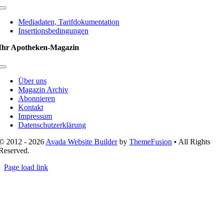
Toggle
Navigation
Mediadaten, Tarifdokumentation
Insertionsbedingungen
Ihr Apotheken-Magazin
Toggle
Navigation
Über uns
Magazin Archiv
Abonnieren
Kontakt
Impressum
Datenschutzerklärung
© 2012 - 2026
Avada Website Builder
by
ThemeFusion
• All Rights
Reserved.
Page load link
Nach
oben