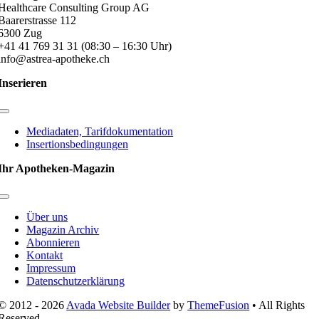
Healthcare Consulting Group AG
Baarerstrasse 112
6300 Zug
+41 41 769 31 31 (08:30 – 16:30 Uhr)
info@astrea-apotheke.ch
Inserieren
Toggle
Navigation
Mediadaten, Tarifdokumentation
Insertionsbedingungen
Ihr Apotheken-Magazin
Toggle
Navigation
Über uns
Magazin Archiv
Abonnieren
Kontakt
Impressum
Datenschutzerklärung
© 2012 - 2026
Avada Website Builder
by
ThemeFusion
• All Rights
Reserved.