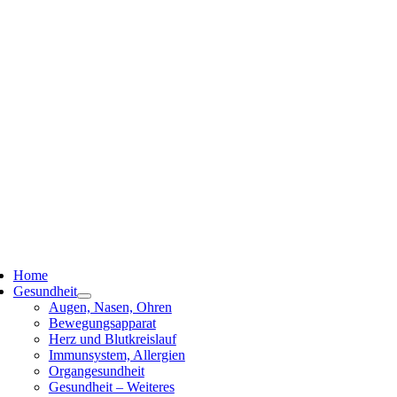
ggle
vigation
Home
Gesundheit
Augen, Nasen, Ohren
Bewegungsapparat
Herz und Blutkreislauf
Immunsystem, Allergien
Organgesundheit
Gesundheit – Weiteres