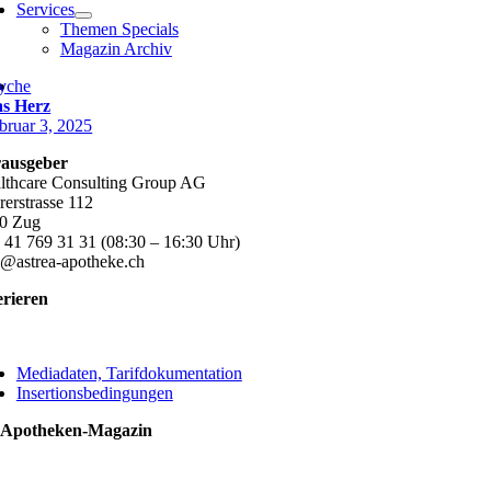
Services
Themen Specials
Magazin Archiv
yche
s Herz
bruar 3, 2025
ausgeber
lthcare Consulting Group AG
rerstrasse 112
0 Zug
 41 769 31 31 (08:30 – 16:30 Uhr)
o@astrea-apotheke.ch
erieren
ggle
vigation
Mediadaten, Tarifdokumentation
Insertionsbedingungen
 Apotheken-Magazin
ggle