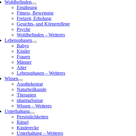
Wohlbefinden
Ernährung
Fitness, Bewegung
Freizeit, Erholung
Gesichts- und Körperpflege
Psyche
Wohlbefinden – Weiteres
Lebensphasen
Babys
Kinder
Frauen
Männer
Alter
Lebensphasen – Weiteres
Wissen
Apothekenrat
Naturheilkunde
Therapien
pharmaSuisse
Wissen – Weiteres
Unterhaltung
Persönlichkeiten
Rätsel
Kinderecke
Unterhaltung – Weiteres