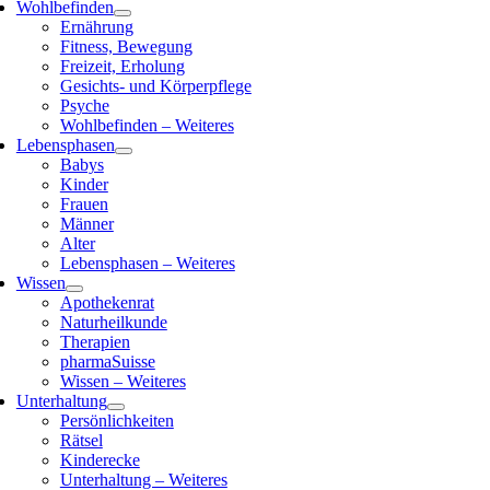
Wohlbefinden
Ernährung
Fitness, Bewegung
Freizeit, Erholung
Gesichts- und Körperpflege
Psyche
Wohlbefinden – Weiteres
Lebensphasen
Babys
Kinder
Frauen
Männer
Alter
Lebensphasen – Weiteres
Wissen
Apothekenrat
Naturheilkunde
Therapien
pharmaSuisse
Wissen – Weiteres
Unterhaltung
Persönlichkeiten
Rätsel
Kinderecke
Unterhaltung – Weiteres