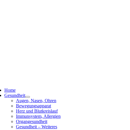
ggle
vigation
Home
Gesundheit
Augen, Nasen, Ohren
Bewegungsapparat
Herz und Blutkreislauf
Immunsystem, Allergien
Organgesundheit
Gesundheit – Weiteres