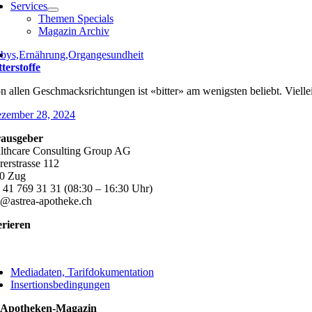
Services
Themen Specials
Magazin Archiv
bys,Ernährung,Organgesundheit
tterstoffe
n allen Geschmacksrichtungen ist «bitter» am wenigsten beliebt. Vielleic
zember 28, 2024
ausgeber
lthcare Consulting Group AG
rerstrasse 112
0 Zug
 41 769 31 31 (08:30 – 16:30 Uhr)
o@astrea-apotheke.ch
erieren
ggle
vigation
Mediadaten, Tarifdokumentation
Insertionsbedingungen
 Apotheken-Magazin