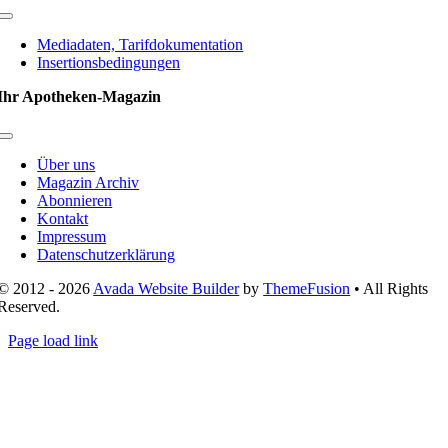
Toggle
Navigation
Mediadaten, Tarifdokumentation
Insertionsbedingungen
Ihr Apotheken-Magazin
Toggle
Navigation
Über uns
Magazin Archiv
Abonnieren
Kontakt
Impressum
Datenschutzerklärung
© 2012 - 2026
Avada Website Builder
by
ThemeFusion
• All Rights
Reserved.
Page load link
Nach
oben