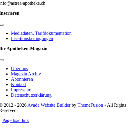
info@astrea-apotheke.ch
Inserieren
Toggle
Navigation
Mediadaten, Tarifdokumentation
Insertionsbedingungen
Ihr Apotheken-Magazin
Toggle
Navigation
Über uns
Magazin Archiv
Abonnieren
Kontakt
Impressum
Datenschutzerklärung
© 2012 - 2026
Avada Website Builder
by
ThemeFusion
• All Rights
Reserved.
Page load link
Nach
oben