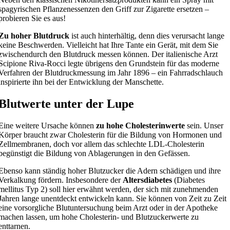
spagyrischen Pflanzenessenzen den Griff zur Zigarette ersetzen –
probieren Sie es aus!
Zu hoher Blutdruck
ist auch hinterhältig, denn dies verursacht lange
keine Beschwerden. Vielleicht hat Ihre Tante ein Gerät, mit dem Sie
zwischendurch den Blutdruck messen können. Der italienische Arzt
Scipione Riva-Rocci legte übrigens den Grundstein für das moderne
Verfahren der Blutdruckmessung im Jahr 1896 – ein Fahrradschlauch
inspirierte ihn bei der Entwicklung der Manschette.
Blutwerte unter der Lupe
Eine weitere Ursache können
zu hohe Cholesterinwerte
sein. Unser
Körper braucht zwar Cholesterin für die Bildung von Hormonen und
Zellmembranen, doch vor allem das schlechte LDL-Cholesterin
begünstigt die Bildung von Ablagerungen in den Gefässen.
Ebenso kann ständig hoher Blutzucker die Adern schädigen und ihre
Verkalkung fördern. Insbesondere der
Altersdiabetes
(Diabetes
mellitus Typ 2) soll hier erwähnt werden, der sich mit zunehmenden
Jahren lange unentdeckt entwickeln kann. Sie können von Zeit zu Zeit
eine vorsorgliche Blutuntersuchung beim Arzt oder in der Apotheke
machen lassen, um hohe Cholesterin- und Blutzuckerwerte zu
enttarnen.