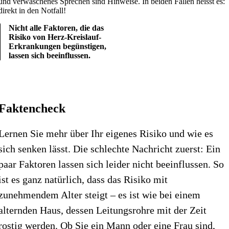
und verwaschenes Sprechen sind Hinweise. In beiden Fällen heisst es:
direkt in den Notfall!
Nicht alle Faktoren, die das
Risiko von Herz-Kreislauf-
Erkrankungen begünstigen,
lassen sich beeinflussen.
Faktencheck
Lernen Sie mehr über Ihr eigenes Risiko und wie es
sich senken lässt. Die schlechte Nachricht zuerst: Ein
paar Faktoren lassen sich leider nicht beeinflussen. So
ist es ganz natürlich, dass das Risiko mit
zunehmendem Alter steigt – es ist wie bei einem
alternden Haus, dessen Leitungsrohre mit der Zeit
rostig werden. Ob Sie ein Mann oder eine Frau sind,