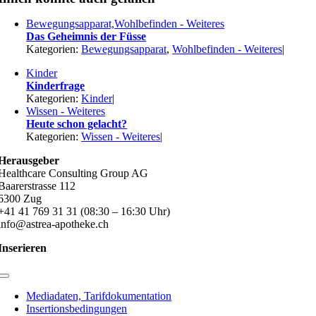
Bewegungsapparat,Wohlbefinden - Weiteres
Das Geheimnis der Füsse
Kategorien:
Bewegungsapparat
,
Wohlbefinden - Weiteres
|
Kinder
Kinderfrage
Kategorien:
Kinder
|
Wissen - Weiteres
Heute schon gelacht?
Kategorien:
Wissen - Weiteres
|
Herausgeber
Healthcare Consulting Group AG
Baarerstrasse 112
6300 Zug
+41 41 769 31 31 (08:30 – 16:30 Uhr)
info@astrea-apotheke.ch
Inserieren
Toggle
Navigation
Mediadaten, Tarifdokumentation
Insertionsbedingungen