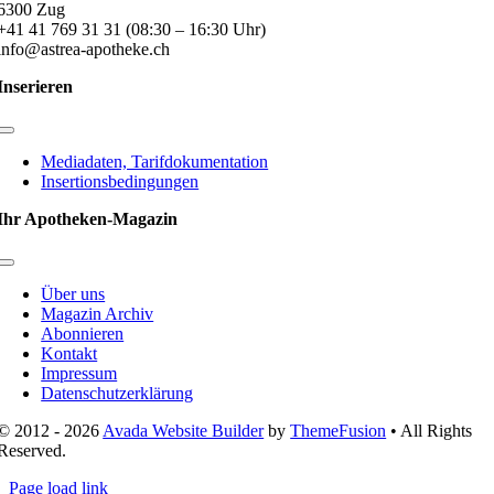
6300 Zug
+41 41 769 31 31 (08:30 – 16:30 Uhr)
info@astrea-apotheke.ch
Inserieren
Toggle
Navigation
Mediadaten, Tarifdokumentation
Insertionsbedingungen
Ihr Apotheken-Magazin
Toggle
Navigation
Über uns
Magazin Archiv
Abonnieren
Kontakt
Impressum
Datenschutzerklärung
© 2012 - 2026
Avada Website Builder
by
ThemeFusion
• All Rights
Reserved.
Page load link