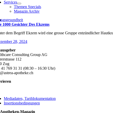
Services
Themen Specials
Magazin Archiv
gangesundheit
e 1000 Gesichter Des Ekzems
ter dem Begriff Ekzem wird eine grosse Gruppe entzündlicher Hautkran
zember 28, 2024
ausgeber
lthcare Consulting Group AG
rerstrasse 112
0 Zug
 41 769 31 31 (08:30 – 16:30 Uhr)
o@astrea-apotheke.ch
erieren
ggle
vigation
Mediadaten, Tarifdokumentation
Insertionsbedingungen
 Apotheken-Magazin