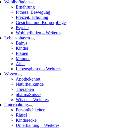
Wohlbefinden
Ernährung
Fitness, Bewegung
Freizeit, Erholung
Gesichts- und Körperpflege
Psyche
Wohlbefinden – Weiteres
Lebensphasen
Babys
Kinder
Frauen
Männer
Alter
Lebensphasen – Weiteres
Wissen
Apothekenrat
Naturheilkunde
Therapien
pharmaSuisse
Wissen – Weiteres
Unterhaltung
Persönlichkeiten
Rätsel
Kinderecke
Unterhaltung – Weiteres