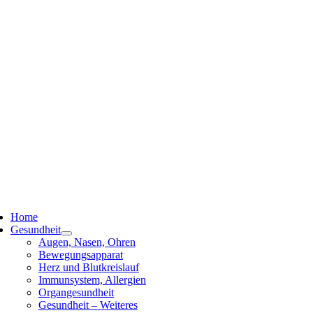
ggle
vigation
Home
Gesundheit
Augen, Nasen, Ohren
Bewegungsapparat
Herz und Blutkreislauf
Immunsystem, Allergien
Organgesundheit
Gesundheit – Weiteres