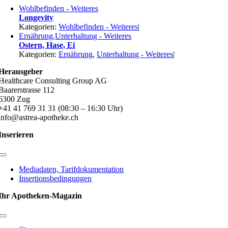
Wohlbefinden - Weiteres
Longevity
Kategorien:
Wohlbefinden - Weiteres
|
Ernährung,Unterhaltung - Weiteres
Ostern, Hase, Ei
Kategorien:
Ernährung
,
Unterhaltung - Weiteres
|
Herausgeber
Healthcare Consulting Group AG
Baarerstrasse 112
6300 Zug
+41 41 769 31 31 (08:30 – 16:30 Uhr)
info@astrea-apotheke.ch
Inserieren
Toggle
Navigation
Mediadaten, Tarifdokumentation
Insertionsbedingungen
Ihr Apotheken-Magazin
Toggle
Navigation