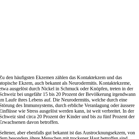
Zu den häufigsten Ekzemen zählen das Kontaktekzem und das
atopische Ekzem, auch bekannt als Neurodermitis. Kontaktekzeme,
etwa ausgelöst durch Nickel in Schmuck oder Knöpfen, treten in der
Schweiz bei ungefähr 15 bis 20 Prozent der Bevölkerung irgendwann
im Laufe ihres Lebens auf. Die Neurodermitis, welche durch eine
Störung des Immunsystems, durch erbliche Veranlagung oder äussere
Einflüsse wie Stress ausgelöst werden kann, ist weit verbreitet. In der
Schweiz sind circa 20 Prozent der Kinder und bis zu fünf Prozent der
Erwachsenen davon betroffen.
Seltener, aber ebenfalls gut bekannt ist das Austrocknungsekzem, von
dem besonders ältere Menschen mit trockener Haut betroffen sind.