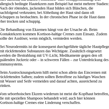
allergisch bedingte Hautekzem zum Beispiel hat meist mehrere Stadien:
Nach der rötenden, juckenden Haut bilden sich Bläschen, die
nachfolgend verkrusten; bei Abheilung der Haut sind dann oft
Schuppen zu beobachten. In der chronischen Phase ist die Haut dann
eher trocken und schuppig.
Die Behandlung von Ekzemen hängt von der Ursache ab. Beim
Kontaktekzem kommen Kortison-haltige Cremes zum Einsatz. Zudem
sollte der Auslöser, wenn möglich, vermieden werden.
Bei Neurodermitis ist die konsequent durchgeführte tägliche Hautpfleg
mit rückfettenden Substanzen das Wichtigste. Zusätzlich eingesetzt
werden die Bestrahlung mit UV-Licht, Medikamente gegen den oft
quälenden Juckreiz oder – in schweren Fällen – zur Unterdrückung des
Immunsystems.
Beim Austrocknungsekzem hilft meist schon allein das Eincremen mit
rückfettenden Salben; zudem sollten Betroffene zu häufiges Waschen
mit Wasser und Seife vermeiden und darauf achten, ausreichend zu
trinken.
Vom seborrhoischen Ekzem wiederum ist meist die Kopfhaut betroffen
die mit speziellen Shampoos behandelt wird; auch hier können
Kortison-haltige Cremes eine Linderung verschaffen.