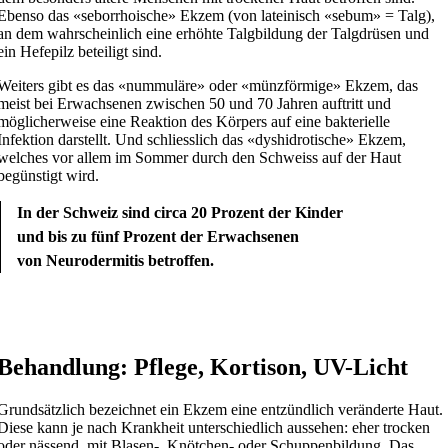
Ebenso das «seborrhoische» Ekzem (von lateinisch «sebum» = Talg),
an dem wahrscheinlich eine erhöhte Talgbildung der Talgdrüsen und
ein Hefepilz beteiligt sind.
Weiters gibt es das «nummuläre» oder «münzförmige» Ekzem, das
meist bei Erwachsenen zwischen 50 und 70 Jahren auftritt und
möglicherweise eine Reaktion des Körpers auf eine bakterielle
Infektion darstellt. Und schliesslich das «dyshidrotische» Ekzem,
welches vor allem im Sommer durch den Schweiss auf der Haut
begünstigt wird.
In der Schweiz sind circa 20 Prozent der Kinder
und bis zu fünf Prozent der Erwachsenen
von Neurodermitis betroffen.
Behandlung: Pflege, Kortison, UV-Licht
Grundsätzlich bezeichnet ein Ekzem eine entzündlich veränderte Haut.
Diese kann je nach Krankheit unterschiedlich aussehen: eher trocken
oder nässend, mit Blasen-, Knötchen- oder Schuppenbildung. Das