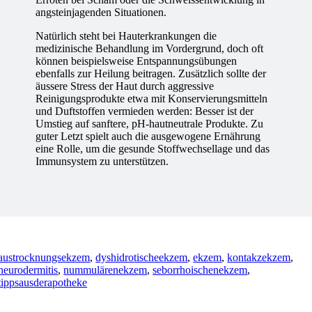
angsteinjagenden Situationen.
Natürlich steht bei Hauterkrankungen die
medizinische Behandlung im Vordergrund, doch oft
können beispielsweise Entspannungsübungen
ebenfalls zur Heilung beitragen. Zusätzlich sollte der
äussere Stress der Haut durch aggressive
Reinigungsprodukte etwa mit Konservierungsmitteln
und Duftstoffen vermieden werden: Besser ist der
Umstieg auf sanftere, pH-hautneutrale Produkte. Zu
guter Letzt spielt auch die ausgewogene Ernährung
eine Rolle, um die gesunde Stoffwechsellage und das
Immunsystem zu unterstützen.
austrocknungsekzem
,
dyshidrotischeekzem
,
ekzem
,
kontakzekzem
,
neurodermitis
,
nummulärenekzem
,
seborrhoischenekzem
,
tippsausderapotheke