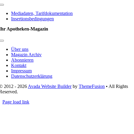
Toggle
Navigation
Mediadaten, Tarifdokumentation
Insertionsbedingungen
Ihr Apotheken-Magazin
Toggle
Navigation
Über uns
Magazin Archiv
Abonnieren
Kontakt
Impressum
Datenschutzerklärung
© 2012 - 2026
Avada Website Builder
by
ThemeFusion
• All Rights
Reserved.
Page load link
Nach
oben