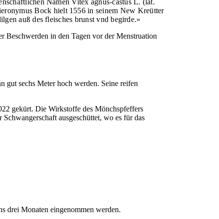
nschaftlichen Namen Vitex agnus-castus L. (lat.
eronymus Bock hielt 1556 in seinem New Kreütter
lgen auß des fleisches brunst vnd begirde.»
hter Beschwerden in den Tagen vor der Menstruation
n gut sechs Meter hoch werden. Seine reifen
022 gekürt. Die Wirkstoffe des Mönchspfeffers
r Schwangerschaft ausgeschüttet, wo es für das
stens drei Monaten eingenommen werden.