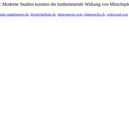
: Moderne Studien konnten die lusthemmende Wirkung von Mönchspfeffer
itale-sammlungen.de
,
klostermedizin.de
,
menoqueens.com
,
pharmawiki.ch
,
wikiwand.com