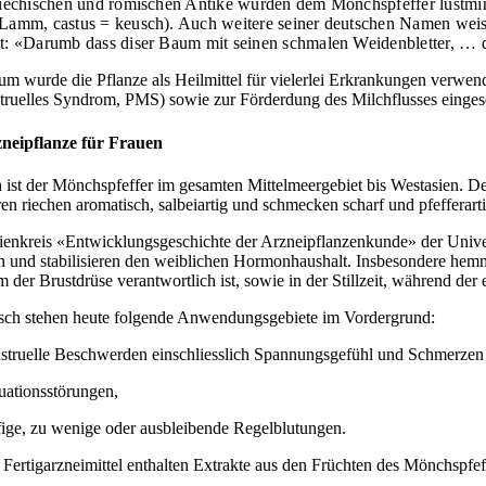
riechischen und römischen Antike wurden dem Mönchspfeffer lustmind
Lamm, castus = keusch). Auch weitere seiner deutschen Namen we
t: «Darumb dass diser Baum mit seinen schmalen Weidenbletter, … da
tum wurde die Pflanze als Heilmittel für vielerlei Erkrankungen verwe
truelles Syndrom, PMS) sowie zur Förderdung des Milchflusses eingese
neipflanze für Frauen
 ist der Mönchspfeffer im gesamten Mittelmeergebiet bis Westasien. D
en riechen aromatisch, salbeiartig und schmecken scharf und pfefferarti
ienkreis «Entwicklungsgeschichte der Arzneipflanzenkunde» der Univer
en und stabilisieren den weiblichen Hormonhaushalt. Insbesondere hemm
der Brustdrüse verantwortlich ist, sowie in der Stillzeit, während der 
sch stehen heute folgende Anwendungsgebiete im Vordergrund:
struelle Beschwerden einschliesslich Spannungsgefühl und Schmerzen 
uationsstörungen,
fige, zu wenige oder ausbleibende Regelblutungen.
Fertigarzneimittel enthalten Extrakte aus den Früchten des Mönchspfef