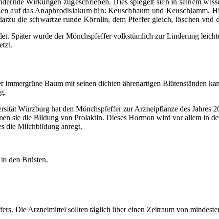
ernde Wirkungen zugeschrieben. Dies spiegelt sich in seinem wisse
isen auf das Anaphrodisiakum hin: Keuschbaum und Keuschlamm. Hi
rzu die schwartze runde Körnlin, dem Pfeffer gleich, löschen vnd di
ndet. Später wurde der Mönchspfeffer volkstümlich zur Linderung leic
tzt.
er immergrüne Baum mit seinen dichten ährenartigen Blütenständen kan
g.
sität Würzburg hat den Mönchspfeffer zur Arzneipflanze des Jahres 2
en sie die Bildung von Prolaktin. Dieses Hormon wird vor allem in de
es die Milchbildung anregt.
in den Brüsten,
fers. Die Arzneimittel sollten täglich über einen Zeitraum von minde