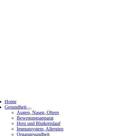
ggle
vigation
Home
Gesundheit
Augen, Nasen, Ohren
Bewegungsapparat
Herz und Blutkreislauf
Immunsystem, Allergien
Organgesundheit