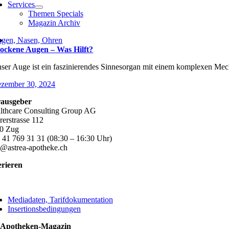
Services
Themen Specials
Magazin Archiv
gen, Nasen, Ohren
ockene Augen – Was Hilft?
ser Auge ist ein faszinierendes Sinnesorgan mit einem komplexen Mech
zember 30, 2024
ausgeber
lthcare Consulting Group AG
rerstrasse 112
0 Zug
 41 769 31 31 (08:30 – 16:30 Uhr)
o@astrea-apotheke.ch
erieren
ggle
vigation
Mediadaten, Tarifdokumentation
Insertionsbedingungen
 Apotheken-Magazin