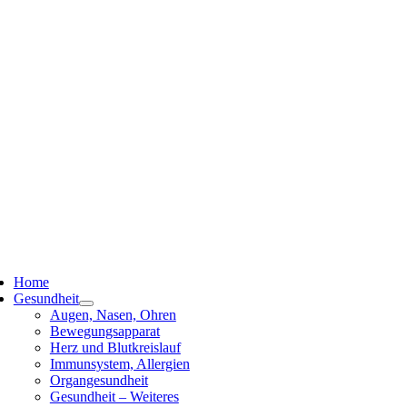
ggle
vigation
Home
Gesundheit
Augen, Nasen, Ohren
Bewegungsapparat
Herz und Blutkreislauf
Immunsystem, Allergien
Organgesundheit
Gesundheit – Weiteres