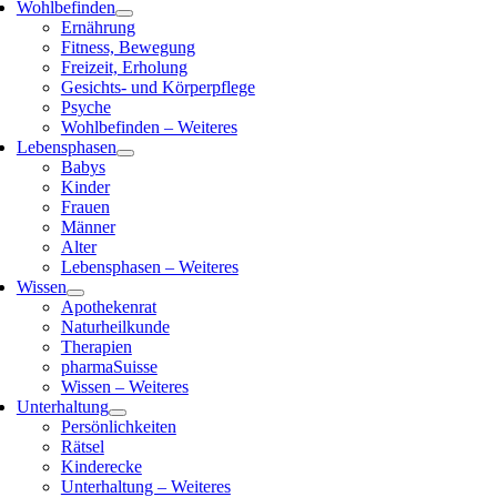
Wohlbefinden
Ernährung
Fitness, Bewegung
Freizeit, Erholung
Gesichts- und Körperpflege
Psyche
Wohlbefinden – Weiteres
Lebensphasen
Babys
Kinder
Frauen
Männer
Alter
Lebensphasen – Weiteres
Wissen
Apothekenrat
Naturheilkunde
Therapien
pharmaSuisse
Wissen – Weiteres
Unterhaltung
Persönlichkeiten
Rätsel
Kinderecke
Unterhaltung – Weiteres