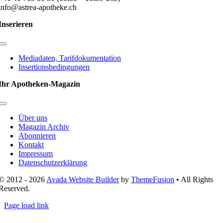
info@astrea-apotheke.ch
Inserieren
Toggle
Navigation
Mediadaten, Tarifdokumentation
Insertionsbedingungen
Ihr Apotheken-Magazin
Toggle
Navigation
Über uns
Magazin Archiv
Abonnieren
Kontakt
Impressum
Datenschutzerklärung
© 2012 - 2026
Avada Website Builder
by
ThemeFusion
• All Rights
Reserved.
Page load link
Nach
oben