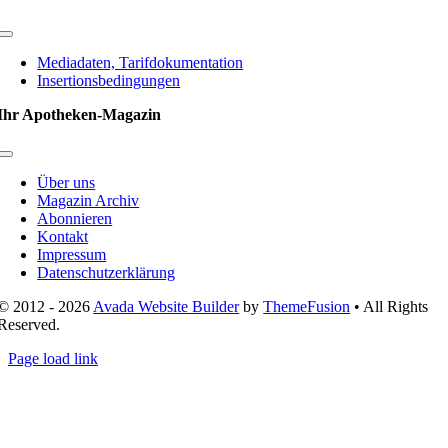
Toggle
Navigation
Mediadaten, Tarifdokumentation
Insertionsbedingungen
Ihr Apotheken-Magazin
Toggle
Navigation
Über uns
Magazin Archiv
Abonnieren
Kontakt
Impressum
Datenschutzerklärung
© 2012 - 2026
Avada Website Builder
by
ThemeFusion
• All Rights
Reserved.
Page load link
Nach
oben