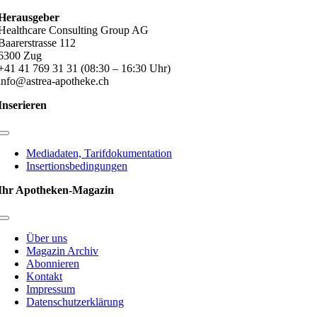
Herausgeber
Healthcare Consulting Group AG
Baarerstrasse 112
6300 Zug
+41 41 769 31 31 (08:30 – 16:30 Uhr)
info@astrea-apotheke.ch
Inserieren
Toggle
Navigation
Mediadaten, Tarifdokumentation
Insertionsbedingungen
Ihr Apotheken-Magazin
Toggle
Navigation
Über uns
Magazin Archiv
Abonnieren
Kontakt
Impressum
Datenschutzerklärung