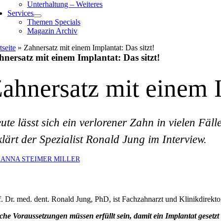
Unterhaltung – Weiteres
Services
Themen Specials
Magazin Archiv
tseite
»
Zahnersatz mit einem Implantat: Das sitzt!
nersatz mit einem Implantat: Das sitzt!
ahnersatz mit einem I
ute lässt sich ein verlorener Zahn in vielen Fäl
klärt der Spezialist Ronald Jung im Interview.
SANNA STEIMER MILLER
f. Dr. med. dent. Ronald Jung, PhD, ist Fachzahnarzt und Klinikdirekt
che Voraussetzungen müssen erfüllt sein, damit ein Implantat gesetz