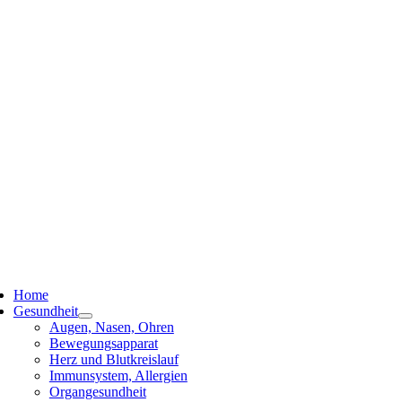
ggle
vigation
Home
Gesundheit
Augen, Nasen, Ohren
Bewegungsapparat
Herz und Blutkreislauf
Immunsystem, Allergien
Organgesundheit