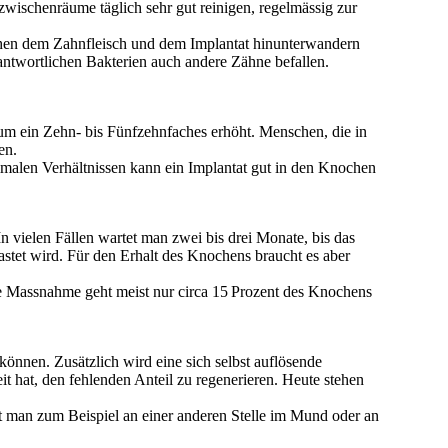
wischenräume täglich sehr gut reinigen, regelmässig zur
hen dem Zahnfleisch und dem Implantat hinunterwandern
twortlichen Bakterien auch andere Zähne befallen.
, um ein Zehn- bis Fünfzehnfaches erhöht. Menschen, die in
en.
imalen Verhältnissen kann ein Implantat gut in den Knochen
In vielen Fällen wartet man zwei bis drei Monate, bis das
astet wird. Für den Erhalt des Knochens braucht es aber
e Massnahme geht meist nur circa 15 Prozent des Knochens
nnen. Zusätzlich wird eine sich selbst auflösende
hat, den fehlenden Anteil zu regenerieren. Heute stehen
t man zum Beispiel an einer anderen Stelle im Mund oder an