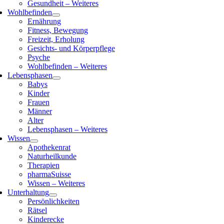
Gesundheit – Weiteres
Wohlbefinden
Ernährung
Fitness, Bewegung
Freizeit, Erholung
Gesichts- und Körperpflege
Psyche
Wohlbefinden – Weiteres
Lebensphasen
Babys
Kinder
Frauen
Männer
Alter
Lebensphasen – Weiteres
Wissen
Apothekenrat
Naturheilkunde
Therapien
pharmaSuisse
Wissen – Weiteres
Unterhaltung
Persönlichkeiten
Rätsel
Kinderecke