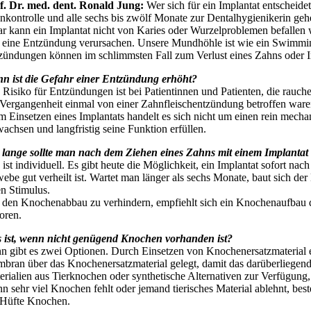
f. Dr. med. dent. Ronald Jung:
Wer sich für ein Implantat entscheide
nkontrolle und alle sechs bis zwölf Monate zur Dentalhygienikerin geh
r kann ein Implantat nicht von Karies oder Wurzelproblemen befalle
 eine Entzündung verursachen. Unsere Mundhöhle ist wie ein Swimming
zündungen können im schlimmsten Fall zum Verlust eines Zahns oder I
n ist die Gefahr einer Entzündung erhöht?
 Risiko für Entzündungen ist bei Patientinnen und Patienten, die rauch
 Vergangenheit einmal von einer Zahnfleischentzündung betroffen waren
m Einsetzen eines Implantats handelt es sich nicht um einen rein mech
wachsen und langfristig seine Funktion erfüllen.
 lange sollte man nach dem Ziehen eines Zahns mit einem Implantat
ist individuell. Es gibt heute die Möglichkeit, ein Implantat sofort na
ebe gut verheilt ist. Wartet man länger als sechs Monate, baut sich der
en Stimulus.
den Knochenabbau zu verhindern, empfiehlt sich ein Knochenaufbau di
oren.
 ist, wenn nicht genügend Knochen vorhanden ist?
n gibt es zwei Optionen. Durch Einsetzen von Knochenersatzmaterial e
bran über das Knochenersatzmaterial gelegt, damit das darüberliegen
erialien aus Tierknochen oder synthetische Alternativen zur Verfügung, 
n sehr viel Knochen fehlt oder jemand tierisches Material ablehnt, be
 Hüfte Knochen.