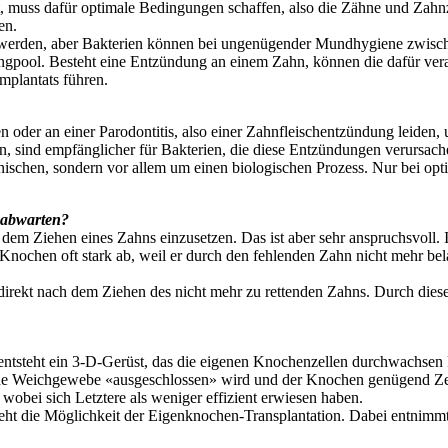
t, muss dafür optimale Bedingungen schaffen, also die Zähne und Zahnz
en.
n werden, aber Bakterien können bei ungenügender Mundhygiene zwisc
pool. Besteht eine Entzündung an einem Zahn, können die dafür veran
mplantats führen.
en oder an einer Parodontitis, also einer Zahnfleischentzündung leiden
, sind empfänglicher für Bakterien, die diese Entzündungen verursach
anischen, sondern vor allem um einen biologischen Prozess. Nur bei opt
 abwarten?
ch dem Ziehen eines Zahns einzusetzen. Das ist aber sehr anspruchsvoll. 
 Knochen oft stark ab, weil er durch den fehlenden Zahn nicht mehr bel
rekt nach dem Ziehen des nicht mehr zu rettenden Zahns. Durch dies
ntsteht ein 3-D-Gerüst, das die eigenen Knochenzellen durchwachsen kö
de Weichgewebe «ausgeschlossen» wird und der Knochen genügend Zeit 
wobei sich Letztere als weniger effizient erwiesen haben.
steht die Möglichkeit der Eigenknochen-Transplantation. Dabei entnimm