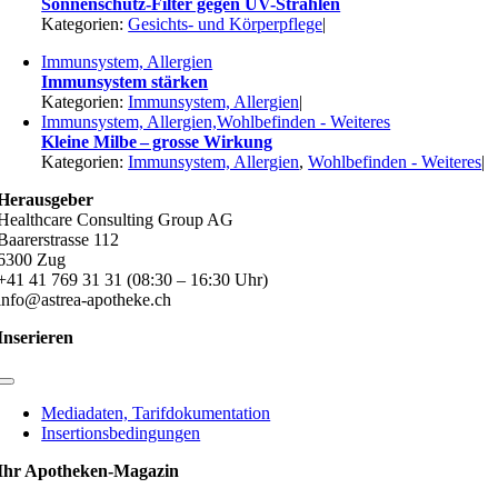
Sonnenschutz-Filter gegen UV-Strahlen
Kategorien:
Gesichts- und Körperpflege
|
Immunsystem, Allergien
Immunsystem stärken
Kategorien:
Immunsystem, Allergien
|
Immunsystem, Allergien,Wohlbefinden - Weiteres
Kleine Milbe – grosse Wirkung
Kategorien:
Immunsystem, Allergien
,
Wohlbefinden - Weiteres
|
Herausgeber
Healthcare Consulting Group AG
Baarerstrasse 112
6300 Zug
+41 41 769 31 31 (08:30 – 16:30 Uhr)
info@astrea-apotheke.ch
Inserieren
Toggle
Navigation
Mediadaten, Tarifdokumentation
Insertionsbedingungen
Ihr Apotheken-Magazin