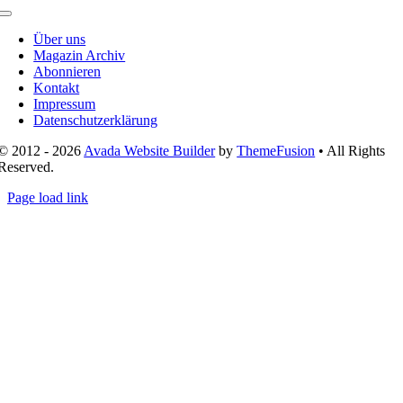
Toggle
Navigation
Über uns
Magazin Archiv
Abonnieren
Kontakt
Impressum
Datenschutzerklärung
© 2012 - 2026
Avada Website Builder
by
ThemeFusion
• All Rights
Reserved.
Page load link
Nach
oben