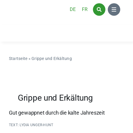
Zum
DE
FR
Inhalt
springen
Startseite
»
Grippe und Erkältung
Grippe und Erkältung
Gut gewappnet durch die kalte Jahreszeit
TEXT: LYDIA UNGER-HUNT