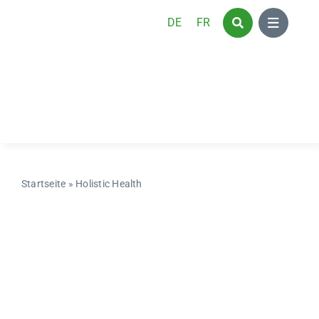
Zum
DE
FR
Inhalt
springen
Startseite
»
Holistic Health