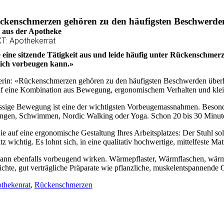
ckenschmerzen gehören zu den häufigsten Beschwerde
 aus der Apotheke
T: Apothekerrat
 eine sitzende Tätigkeit aus und leide häufig unter Rückenschmer
 ich vorbeugen kann.»
rin: «Rückenschmerzen gehören zu den häufigsten Beschwerden überhaup
uf eine Kombination aus Bewegung, ergonomischem Verhalten und kle
sige Bewegung ist eine der wichtigsten Vorbeugemassnahmen. Besonder
ngen, Schwimmen, Nordic Walking oder Yoga. Schon 20 bis 30 Minuten tä
ie auf eine ergonomische Gestaltung Ihres Arbeitsplatzes: Der Stuhl so
tz wichtig. Es lohnt sich, in eine qualitativ hochwertige, mittelfeste Mat
nn ebenfalls vorbeugend wirken. Wärmepflaster, Wärmflaschen, wärm
ichte, gut verträgliche Präparate wie pflanzliche, muskelentspannende 
thekenrat
,
Rückenschmerzen