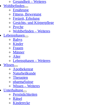
Gesundheit – Weiteres
Wohlbefinden
Ernährung
Fitness, Bewegung
Freizeit, Erholung
Gesichts- und Körperpflege
Psyche
Wohlbefinden – Weiteres
Lebensphasen
Babys
Kinder
Frauen
Männer
Alter
Lebensphasen – Weiteres
Wissen
Apothekenrat
Naturheilkunde
Therapien
pharmaSuisse
Wissen – Weiteres
Unterhaltung
Persönlichkeiten
Rätsel
Kinderecke