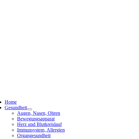
ggle
vigation
Home
Gesundheit
Augen, Nasen, Ohren
Bewegungsapparat
Herz und Blutkreislauf
Immunsystem, Allergien
Organgesundheit