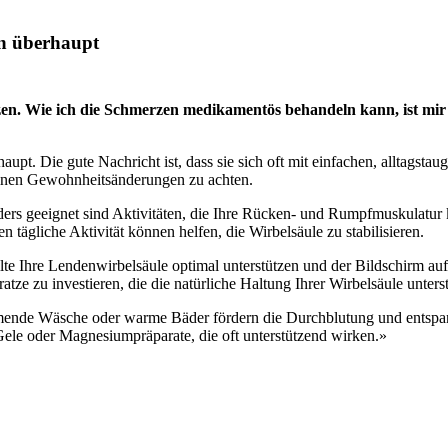
n überhaupt
zen. Wie ich die Schmerzen medikamentös behandeln kann, ist mir
t. Die gute Nachricht ist, dass sie sich oft mit einfachen, alltagsta
inen Gewohnheitsänderungen zu achten.
s geeignet sind Aktivitäten, die Ihre Rücken- und Rumpfmuskulatur k
gliche Aktivität können helfen, die Wirbelsäule zu stabilisieren.
llte Ihre Lendenwirbelsäule optimal unterstützen und der Bildschirm a
ratze zu investieren, die die natürliche Haltung Ihrer Wirbelsäule unterst
ende Wäsche oder warme Bäder fördern die Durchblutung und entspann
Gele oder Magnesiumpräparate, die oft unterstützend wirken.»