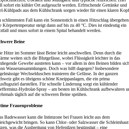
ll sofort ein kühler Ort aufgesucht werden. Erfrischende Getränke und
l-Kühlpads aus dem Kühlschrank sorgen wieder für einen klaren Kopf
 schlimmsten Fall kann ein Sonnenstich in einen Hitzschlag übergehen
e Körpertemperatur steigt dann auf bis zu 40 °C. Dies ist eindeutig ein
tfall und muss sofort in einem Spital behandelt werden.
chwere Beine
e Hitze im Sommer lässt Beine leicht anschwellen. Denn durch die
rme weiten sich die Blutgefässe, wobei Flüssigkeit leichter in das
liegende Gewebe austreten kann – vor allem in den Beinen bilden sic
nn Wasseransammlungen. Doch was hilft dagegen? Insbesondere
gelmässige Wechselduschen trainieren die Gefässe. In der ganzen
hweiz gibt es übrigens schöne Kneippanlagen, die ein prima
sflugsziel darstellen. Für schnelle Linderung sorgt ein kühlender
efferminz-Hydrolat-Spray – am besten im Kühlschrank aufbewahren u
hrmals täglich auf die schweren Beine sprühen.
ntime Frauenprobleme
s Badewasser kann die Intimzone bei Frauen leicht aus dem
eichgewicht bringen. So kann Chlor- oder Salzwasser die Schleimhaut
izen, was die Ausbreitung von Hefepilzen begünstigt – eine