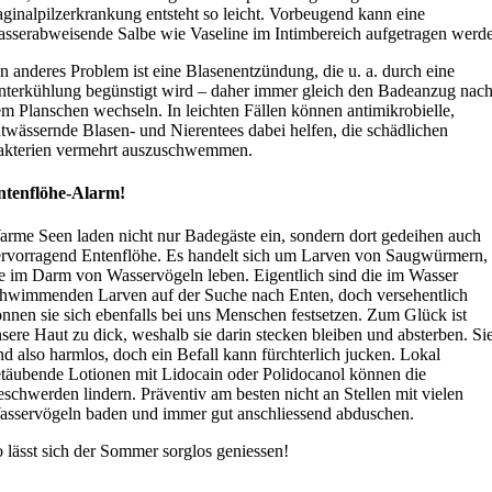
ginalpilzerkrankung entsteht so leicht. Vorbeugend kann eine
sserabweisende Salbe wie Vaseline im Intimbereich aufgetragen werd
n anderes Problem ist eine Blasenentzündung, die u. a. durch eine
terkühlung begünstigt wird – daher immer gleich den Badeanzug nac
m Planschen wechseln. In leichten Fällen können antimikrobielle,
twässernde Blasen- und Nierentees dabei helfen, die schädlichen
akterien vermehrt auszuschwemmen.
ntenflöhe-Alarm!
rme Seen laden nicht nur Badegäste ein, sondern dort gedeihen auch
rvorragend Entenflöhe. Es handelt sich um Larven von Saugwürmern,
e im Darm von Wasservögeln leben. Eigentlich sind die im Wasser
hwimmenden Larven auf der Suche nach Enten, doch versehentlich
nnen sie sich ebenfalls bei uns Menschen festsetzen. Zum Glück ist
sere Haut zu dick, weshalb sie darin stecken bleiben und absterben. Si
nd also harmlos, doch ein Befall kann fürchterlich jucken. Lokal
täubende Lotionen mit Lidocain oder Polidocanol können die
schwerden lindern. Präventiv am besten nicht an Stellen mit vielen
sservögeln baden und immer gut anschliessend abduschen.
 lässt sich der Sommer sorglos geniessen!