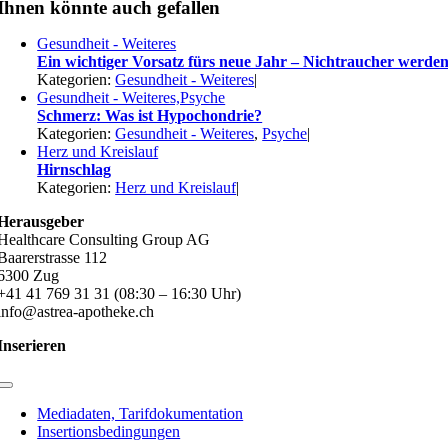
Ihnen könnte auch gefallen
Gesundheit - Weiteres
Ein wichtiger Vorsatz fürs neue Jahr – Nichtraucher werde
Kategorien:
Gesundheit - Weiteres
|
Gesundheit - Weiteres,Psyche
Schmerz: Was ist Hypochondrie?
Kategorien:
Gesundheit - Weiteres
,
Psyche
|
Herz und Kreislauf
Hirnschlag
Kategorien:
Herz und Kreislauf
|
Herausgeber
Healthcare Consulting Group AG
Baarerstrasse 112
6300 Zug
+41 41 769 31 31 (08:30 – 16:30 Uhr)
info@astrea-apotheke.ch
Inserieren
Toggle
Navigation
Mediadaten, Tarifdokumentation
Insertionsbedingungen