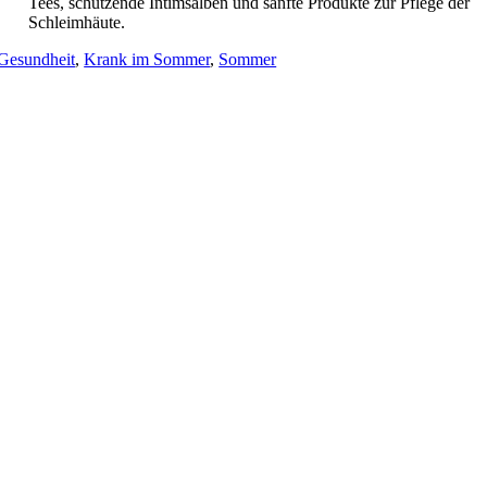
Tees, schützende Intimsalben und sanfte Produkte zur Pflege der
Schleimhäute.
Gesundheit
,
Krank im Sommer
,
Sommer