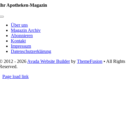
Ihr Apotheken-Magazin
Toggle
Navigation
Über uns
Magazin Archiv
Abonnieren
Kontakt
Impressum
Datenschutzerklärung
© 2012 - 2026
Avada Website Builder
by
ThemeFusion
• All Rights
Reserved.
Page load link
Nach
oben