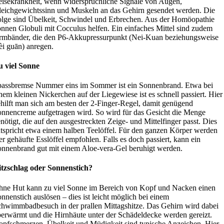
isekrankheit, wenn widersprüchliche Signale von Augen,
eichgewichtssinn und Muskeln an das Gehirn gesendet werden. Die
lge sind Übelkeit, Schwindel und Erbrechen. Aus der Homöopathie
nnen Globuli mit Cocculus helfen. Ein einfaches Mittel sind zudem
mbänder, die den P6-Akkupressurpunkt (Nei-Kuan beziehungsweise
i guān) anregen.
u viel Sonne
assbremse Nummer eins im Sommer ist ein Sonnenbrand. Etwa bei
nem kleinen Nickerchen auf der Liegewiese ist es schnell passiert. Hier
hilft man sich am besten der 2-Finger-Regel, damit genügend
nnencreme aufgetragen wird. So wird für das Gesicht die Menge
nötigt, die auf den ausgestreckten Zeige- und Mittelfinger passt. Dies
tspricht etwa einem halben Teelöffel. Für den ganzen Körper werden
er gehäufte Esslöffel empfohlen. Falls es doch passiert, kann ein
nnenbrand gut mit einem Aloe-vera-Gel beruhigt werden.
itzschlag oder Sonnenstich?
ne Hut kann zu viel Sonne im Bereich von Kopf und Nacken einen
nnenstich auslösen – dies ist leicht möglich bei einem
hwimmbadbesuch in der prallen Mittagshitze. Das Gehirn wird dabei
erwärmt und die Hirnhäute unter der Schädeldecke werden gereizt.
pfschmerzen, Übelkeit und Müdigkeit sind typische Anzeichen. Hier