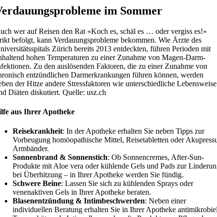
Verdauungsprobleme im Sommer
uch wer auf Reisen den Rat «Koch es, schäl es … oder vergiss es!»
trikt befolgt, kann Verdauungsprobleme bekommen. Wie Ärzte des
niversitätsspitals Zürich bereits 2013 entdeckten, führen Perioden mit
nhaltend hohen Temperaturen zu einer Zunahme von Magen-Darm-
nfektionen. Zu den auslösenden Faktoren, die zu einer Zunahme von
hronisch entzündlichen Darmerkrankungen führen können, werden
eben der Hitze andere Stressfaktoren wie unterschiedliche Lebensweis
nd Diäten diskutiert. Quelle: usz.ch
lfe aus Ihrer Apotheke
Reisekrankheit
: In der Apotheke erhalten Sie neben Tipps zur
Vorbeugung homöopathische Mittel, Reisetabletten oder Akupressu
Armbänder.
Sonnenbrand & Sonnenstich
: Ob Sonnencremes, After-Sun-
Produkte mit Aloe vera oder kühlende Gels und Pads zur Linderu
bei Überhitzung – in Ihrer Apotheke werden Sie fündig.
Schwere Beine
: Lassen Sie sich zu kühlenden Sprays oder
venenaktiven Gels in Ihrer Apotheke beraten.
Blasenentzündung & Intimbeschwerden
: Neben einer
individuellen Beratung erhalten Sie in Ihrer Apotheke antimikrobie