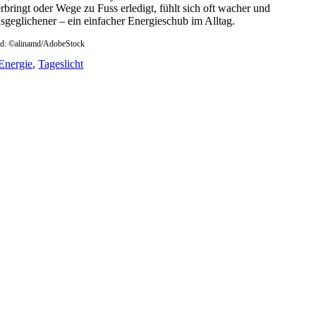
rbringt oder Wege zu Fuss erledigt, fühlt sich oft wacher und
sgeglichener – ein einfacher Energieschub im Alltag.
ld: ©alinamd/AdobeStock
Energie
,
Tageslicht