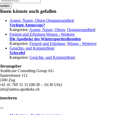
melden
Ihnen könnte auch gefallen
Augen, Nasen, Ohren,Organgesundheit
Verlegte Atemwege?
Kategorien:
Augen, Nasen, Ohren
,
Organgesundheit
|
Freizeit und Erholung,Wissen - Weiteres
Die Apotheke des Wintersporttreibenden
Kategorien:
Freizeit und Erholung
,
Wissen - Weiteres
|
Gesichts- und Körperpflege
Schwefel
Kategorien:
Gesichts- und Körperpflege
|
Herausgeber
Healthcare Consulting Group AG
Baarerstrasse 112
6300 Zug
+41 41 769 31 31 (08:30 – 16:30 Uhr)
info@astrea-apotheke.ch
Inserieren
Toggle
Navigation