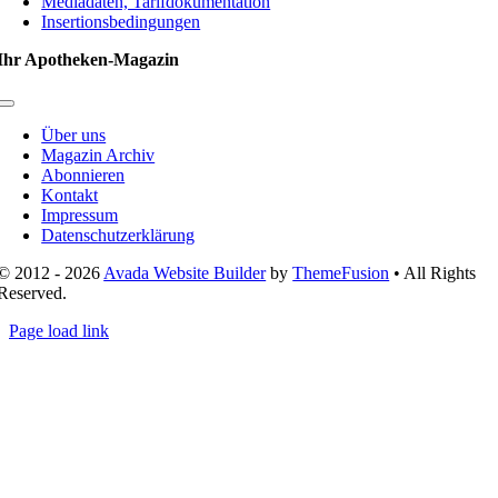
Mediadaten, Tarifdokumentation
Insertionsbedingungen
Ihr Apotheken-Magazin
Toggle
Navigation
Über uns
Magazin Archiv
Abonnieren
Kontakt
Impressum
Datenschutzerklärung
© 2012 - 2026
Avada Website Builder
by
ThemeFusion
• All Rights
Reserved.
Page load link
Nach
oben