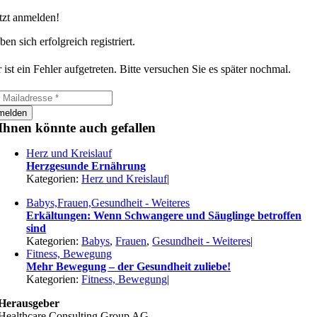
tzt anmelden!
ben sich erfolgreich registriert.
 ist ein Fehler aufgetreten. Bitte versuchen Sie es später nochmal.
melden
Ihnen könnte auch gefallen
Herz und Kreislauf
Herzgesunde Ernährung
Kategorien:
Herz und Kreislauf
|
Babys,Frauen,Gesundheit - Weiteres
Erkältungen: Wenn Schwangere und Säuglinge betroffen
sind
Kategorien:
Babys
,
Frauen
,
Gesundheit - Weiteres
|
Fitness, Bewegung
Mehr Bewegung – der Gesundheit zuliebe!
Kategorien:
Fitness, Bewegung
|
Herausgeber
Healthcare Consulting Group AG