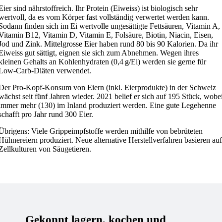
Eier sind nährstoffreich. Ihr Protein (Eiweiss) ist biologisch sehr
wertvoll, da es vom Körper fast vollständig verwertet werden kann.
Sodann finden sich im Ei wertvolle ungesättigte Fettsäuren, Vitamin A,
Vitamin B12, Vitamin D, Vitamin E, Folsäure, Biotin, Niacin, Eisen,
Jod und Zink. Mittelgrosse Eier haben rund 80 bis 90 Kalorien. Da ihr
Eiweiss gut sättigt, eignen sie sich zum Abnehmen. Wegen ihres
kleinen Gehalts an Kohlenhydraten (0,4 g/Ei) werden sie gerne für
Low-Carb-Diäten verwendet.
Der Pro-Kopf-Konsum von Eiern (inkl. Eier­produkte) in der Schweiz
wächst seit fünf Jahren wieder. 2021 belief er sich auf 195 Stück, wobe
immer mehr (130) im Inland produziert werden. Eine gute Legehenne
schafft pro Jahr rund 300 Eier.
Übrigens: Viele Grippeimpfstoffe werden mithilfe von bebrüteten
Hühnereiern produziert. Neue alternative Herstellverfahren basieren au
Zellkulturen von Säugetieren.
Gekonnt lagern, kochen und