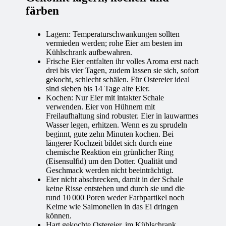
färben
Lagern: Temperaturschwankungen sollten
vermieden werden; rohe Eier am besten im
Kühlschrank aufbewahren.
Frische Eier entfalten ihr volles Aroma erst nach
drei bis vier Tagen, zudem lassen sie sich, sofort
gekocht, schlecht schälen. Für Ostereier ideal
sind sieben bis 14 Tage alte Eier.
Kochen: Nur Eier mit intakter Schale
verwenden. Eier von Hühnern mit
Freilaufhaltung sind robuster. Eier in lauwarmes
Wasser legen, erhitzen. Wenn es zu sprudeln
beginnt, gute zehn Minuten kochen. Bei
längerer Kochzeit bildet sich durch eine
chemische Reaktion ein grünlicher Ring
(Eisensulfid) um den Dotter. Qualität und
Geschmack werden nicht beeinträchtigt.
Eier nicht abschrecken, damit in der Schale
keine Risse entstehen und durch sie und die
rund 10 000 Poren weder Farbpartikel noch
Keime wie Salmonellen in das Ei dringen
können.
Hart gekochte Ostereier, im Kühlschrank