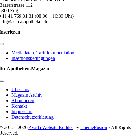
Baarerstrasse 112
6300 Zug
+41 41 769 31 31 (08:30 – 16:30 Uhr)
info@astrea-apotheke.ch
Inserieren
Toggle
Navigation
Mediadaten, Tarifdokumentation
Insertionsbedingungen
Ihr Apotheken-Magazin
Toggle
Navigation
Über uns
Magazin Archiv
Abonnieren
Kontakt
Impressum
Datenschutzerklärung
© 2012 - 2026
Avada Website Builder
by
ThemeFusion
• All Rights
Reserved.