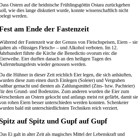
Dass Ostern auf die heidnische Frühlingsgöttin Ostara zurückgehen
soll, wie dies lange diskutiert wurde, konnte wissenschaftlich nicht
belegt werden.
Fest am Ende der Fastenzeit
Während der Fastenzeit war der Genuss von Fleischspeisen, Eiern – sie
galten als «flüssiges Fleisch» – und Alkohol verboten. Im 12.
Jahrhundert führte die Kirche die Benedictio ovorum ein: die
Eierweihe. Eier durften danach an den heiligen Tagen des
Auferstehungsfests wieder genossen werden.
Da die Hühner in dieser Zeit reichlich Eier legen, die sich anhäuften,
wurden diese zum einen durch Einlegen (Soleier) und Vergraben
haltbar gemacht und dienten als Zahlungsmittel (Zins- bzw. Pachteier)
für den Grund- und Bodenzins. Zum anderen wurden die Eier zum
Verschenken an Ostern gekocht und anfangs meist rot gefärbt, damit si
von rohen Eiern besser unterschieden werden konnten. Schenkeier
wurden bald mit unterschiedlichsten Techniken reich verziert.
Spitz auf Spitz und Gupf auf Gupf
Das Ei galt in alter Zeit als magisches Mittel der Lebenskraft und