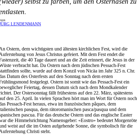
(wieder) selbst zu färben, um den Osterhasen zu
entlasten.
TEXT:
JÜRG LENDENMANN
An Ostern, dem wichtigsten und ältesten kirchlichen Fest, wird die
Auferstehung von Jesus Christus gefeiert. Mit dem Fest endet die
Fastenzeit, die 40 Tage dauert und an die Zeit erinnert, die Jesus in der
Wüste verbracht hat. Da Ostern nach dem jüdischen Pessach-Fest
stattfinden sollte, wurde auf dem Konzil von Nicäa im Jahr 325 n. Chr.
das Datum des Osterfests auf den Sonntag nach dem ersten
Frühlingsmond fest­gelegt. Ostern ist somit wie das Pessach-Fest ein
beweglicher Feiertag, dessen Datum sich nach dem Mond­kalender
richtet. Der Ostersonntag fällt frühestens auf den 22. März, spätestens
auf den 25. April. In vielen Sprachen hört man im Wort für Ostern noc
das Pessach-Fest heraus, etwa im französischen pâques, dem
italienischen pasqua, dem rätoromanischen pasca/pasqua und dem
spanischen pascua. Für das deutsche Ostern und das englische Easter
war die Himmelsrichtung Namensgeber: «Eostro» bedeutet Morgenröt
und weist auf die im Osten aufgehende Sonne, die symbolisch für die
Auferstehung Christi steht.