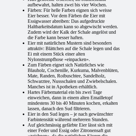
aufbewahrt, halten zwei bis vier Wochen.
Färben: Für helle Farben eignen sich weisse
Eier besser. Vor dem Färben die Eier mit
Essigwasser abreiben: Das aufgedruckte
Haltbarkeitsdatum kann so abgewischt werden.
Zudem wird der Kalk der Schale angelöst und
die Farbe kann besser haften.
Eier mit natürlichen Mustern sind besonders
attraktiv: Blättchen auf die Schale legen und das
Ei mit einem Stück einer alten
Nylonstrumpfhose «einpacken».
Zum Färben eignet sich Natürliches wie
Blauholz, Cochenille, Kurkuma, Malvenblüten,
Mate, Randen, Roibuschtee, Sandelholz,
Schwarztee, Nussschalen und Zwiebelschalen.
Manches ist in Apotheken erhältlich.
Hartes Färbematerial ein bis zwei Tage
einweichen, dann in einem alten Emailletopf
mindestens 30 bis 40 Minuten kochen, erkalten
lassen, danach den Sud filtrieren.
Eier in den Sud legen – je nach gewünschter
Farbintensität während mehreren Stunden.
Auf gleichmässig gefärbte Eier lässt sich mit
einer Feder und Essig oder Zitronensaft gut
«zeichnen», da die natürlichen Säuren die