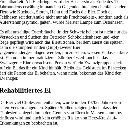
Fruchtbarkeit. Als Eierbringer wird der Hase erstmals Ende des 17.
Jahrhunderts erwähnt; in manchen Gegenden brachten ebenfalls andere
Tiere wie Kuckuck, Storch, Hahn und Fuchs die Eier. Doch da
Feldhasen seit der Antike nicht nur als Fruchtbarkeits-, sondern auch al
Auferstehungssymbol galten, wurde Meister Lampe zum Osterhasen.
Es gibt unzählige Osterbräuche. In der Schweiz beliebt ist nicht nur das
Verstecken und Suchen der Ostereier, Schokoladenhasen und -eier.
Rege gepflegt wird auch das Eiertütschen, bei dem zuerst die spitzen,
dann die stumpfen Enden (Gupf) zweier Eier
gegeneinandergeschlagen werden, um zu sehen, wessen Ei das stärkere
ist. Ein noch immer praktizierter Zürcher Osterbrauch ist das
Zwänzgerle: Eine erwachsene Person wirft ein Zwanzigrappenstück
auf ein Ei, das ihr ein Kind hinhält. Bleibt das Geldstück im Ei stecken,
darf die Person das Ei behalten, wenn nicht, bekommt das Kind den
Zwänzger.
Rehabilitiertes Ei
Da Eier viel Cholesterin enthalten, wurde in den 1970er-Jahren von
deren Verzehr abgeraten. Spätere Studien zeigten jedoch, dass der
Cholesterinspiegel durch den Genuss von Eiern in Massen kaum be­
einflusst wird und auch kein erhöhtes Risiko von Herz-Kreislauf-
Erkrankungen zu beobachten ist.