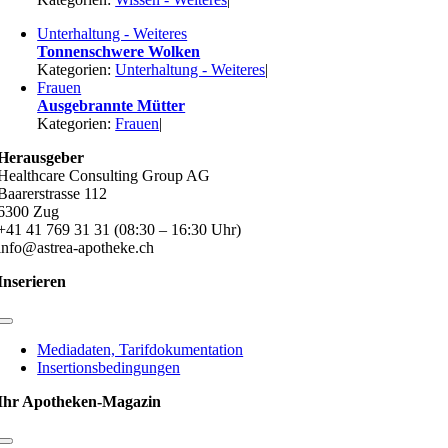
Unterhaltung - Weiteres
Tonnenschwere Wolken
Kategorien:
Unterhaltung - Weiteres
|
Frauen
Ausgebrannte Mütter
Kategorien:
Frauen
|
Herausgeber
Healthcare Consulting Group AG
Baarerstrasse 112
6300 Zug
+41 41 769 31 31 (08:30 – 16:30 Uhr)
info@astrea-apotheke.ch
Inserieren
Toggle
Navigation
Mediadaten, Tarifdokumentation
Insertionsbedingungen
Ihr Apotheken-Magazin
Toggle