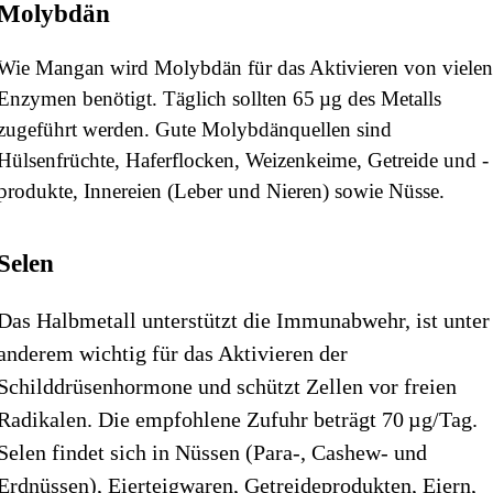
Molybdän
Wie Mangan wird Molybdän für das Aktivieren von viele
Enzymen benötigt. Täglich sollten 65 µg des Metalls
zugeführt werden. Gute Molybdänquellen sind
Hülsenfrüchte, Haferflocken, Weizenkeime, Getreide und -
produkte, Innereien (Leber und Nieren) sowie Nüsse.
Selen
Das Halbmetall unterstützt die Immunabwehr, ist unter
anderem wichtig für das Aktivieren der
Schilddrüsenhormone und schützt Zellen vor freien
Radikalen. Die empfohlene Zufuhr beträgt 70 µg/Tag.
Selen findet sich in Nüssen (Para-, Cashew- und
Erdnüssen), Eierteigwaren, Getreideprodukten, Eiern,