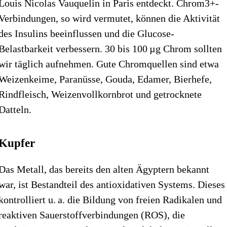
Louis Nicolas Vauquelin in Paris entdeckt. Chrom3+-
Verbindungen, so wird vermutet, können die Aktivität
des Insulins beeinflussen und die Glucose-
Belastbarkeit verbessern. 30 bis 100 µg Chrom sollten
wir täglich aufnehmen. Gute Chromquellen sind etwa
Weizenkeime, Paranüsse, Gouda, Edamer, Bierhefe,
Rindfleisch, Weizenvollkornbrot und getrocknete
Datteln.
Kupfer
Das Metall, das bereits den alten Ägyptern bekannt
war, ist Bestandteil des antioxidativen Systems. Dieses
kontrolliert u. a. die Bildung von freien Radikalen und
reaktiven Sauerstoffverbindungen (ROS), die