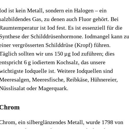
Iod ist kein Metall, sondern ein Halogen – ein
salzbildendes Gas, zu denen auch Fluor gehört. Bei
Raum­temperatur ist Iod fest. Es ist essenziell für die
Synthese der Schilddrüsenhormone. Iodmangel kann z
einer vergrösserten Schilddrüse (Kropf) führen.
Täglich sollten wir uns 150 µg Iod zuführen; dies
entspricht 6 g iodiertem Kochsalz, das unsere
wichtigste Iodquelle ist. Weitere Iodquellen sind
Meeresalgen, Meeresfische, Reibkäse, Hühnereier,
Nüsslisalat oder Magerquark.
Chrom
Chrom, ein silberglänzendes Metall, wurde 1798 von