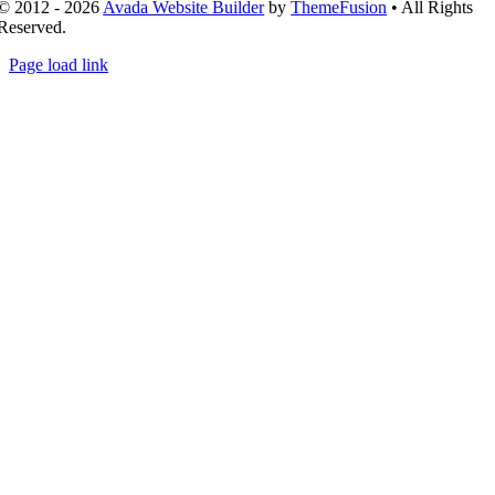
© 2012 - 2026
Avada Website Builder
by
ThemeFusion
• All Rights
Reserved.
Page load link
Nach
oben