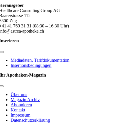
Herausgeber
Healthcare Consulting Group AG
Baarerstrasse 112
6300 Zug
+41 41 769 31 31 (08:30 – 16:30 Uhr)
info@astrea-apotheke.ch
Inserieren
Toggle
Navigation
Mediadaten, Tarifdokumentation
Insertionsbedingungen
Ihr Apotheken-Magazin
Toggle
Navigation
Über uns
Magazin Archiv
Abonnieren
Kontakt
Impressum
Datenschutzerklärung