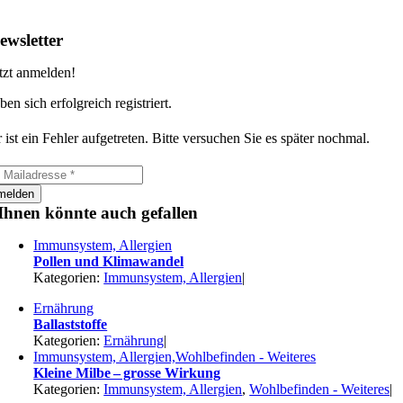
ewsletter
tzt anmelden!
ben sich erfolgreich registriert.
 ist ein Fehler aufgetreten. Bitte versuchen Sie es später nochmal.
melden
Ihnen könnte auch gefallen
Immunsystem, Allergien
Pollen und Klimawandel
Kategorien:
Immunsystem, Allergien
|
Ernährung
Ballaststoffe
Kategorien:
Ernährung
|
Immunsystem, Allergien,Wohlbefinden - Weiteres
Kleine Milbe – grosse Wirkung
Kategorien:
Immunsystem, Allergien
,
Wohlbefinden - Weiteres
|