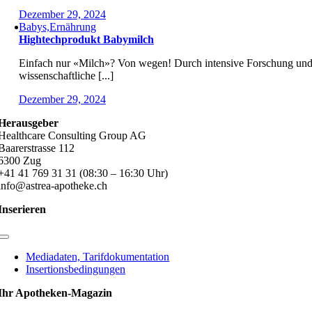
Dezember 29, 2024
Babys,Ernährung
Hightechprodukt Babymilch
Einfach nur «Milch»? Von wegen! Durch intensive Forschung un
wissenschaftliche [...]
Dezember 29, 2024
Herausgeber
Healthcare Consulting Group AG
Baarerstrasse 112
6300 Zug
+41 41 769 31 31 (08:30 – 16:30 Uhr)
info@astrea-apotheke.ch
Inserieren
Toggle
Navigation
Mediadaten, Tarifdokumentation
Insertionsbedingungen
Ihr Apotheken-Magazin