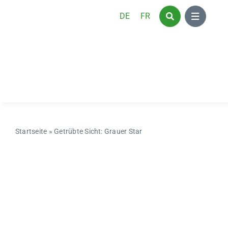
Zum
DE
FR
Inhalt
springen
Startseite
»
Getrübte Sicht: Grauer Star