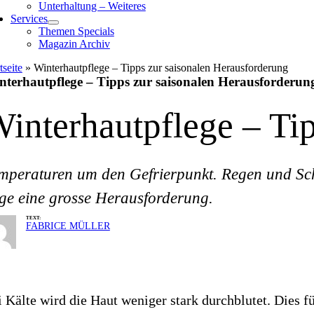
Unterhaltung – Weiteres
Services
Themen Specials
Magazin Archiv
tseite
»
Winterhautpflege – Tipps zur saisonalen Herausforderung
nterhautpflege – Tipps zur saisonalen Herausforderun
interhautpflege – Ti
mperaturen um den Gefrierpunkt. Regen und Schn
ge eine grosse Herausforderung.
TEXT:
FABRICE MÜLLER
 Kälte wird die Haut weniger stark durchblutet. Dies 