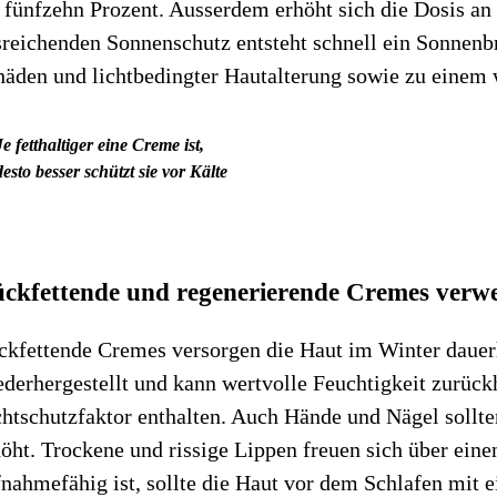
 fünfzehn Prozent. Ausserdem erhöht sich die Dosis an
sreichenden Sonnenschutz entsteht schnell ein Sonne
häden und lichtbedingter Hautalterung sowie zu einem 
Je fetthaltiger eine Creme ist,
desto besser schützt sie vor Kälte
ckfettende und regenerierend
e Cremes verw
kfettende Cremes versorgen die Haut im Winter dauerha
derhergestellt und kann wertvolle Feuchtigkeit zurück
htschutzfaktor enthalten. Auch Hände und Nägel sollte
öht. Trockene und rissige Lippen freuen sich über eine
fnahmefähig ist, sollte die Haut vor dem Schlafen mit