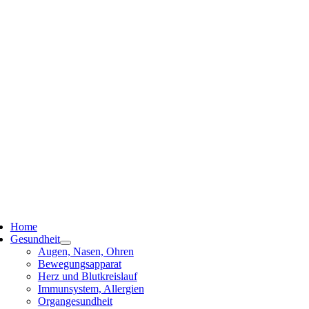
ggle
vigation
Home
Gesundheit
Augen, Nasen, Ohren
Bewegungsapparat
Herz und Blutkreislauf
Immunsystem, Allergien
Organgesundheit