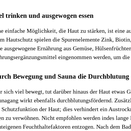
el trinken und ausgewogen essen
e einfache Möglichkeit, die Haut zu stärken, ist eine 
im Hautschutz spielen die Spurenelemente Zink, Biotin
ne ausgewogene Ernährung aus Gemüse, Hülsenfrüchten, 
hrungsergänzungsmittel eingenommen werden, um die Wi
urch
Bewegung und Sauna
die Durchblutung
 sich viel bewegt, tut darüber hinaus der Haut etwas 
nagang wirkt ebenfalls durchblutungsfördernd. Zusätzli
e Schutzfunktion der Haut; dies verhindert ein Austroc
n zu verwöhnen. Nicht empfohlen werden indes lange Ba
uteigenen Feuchthaltefaktoren entzogen. Nach dem Bade