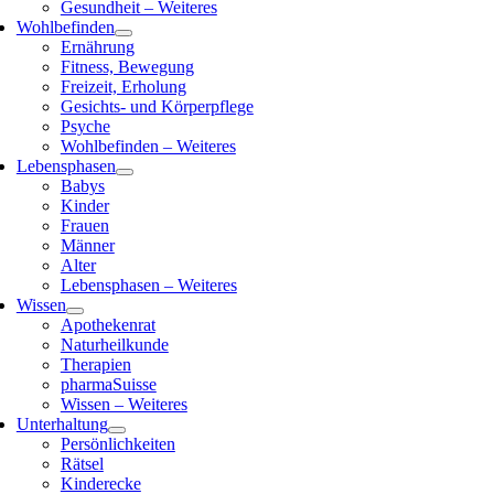
Gesundheit – Weiteres
Wohlbefinden
Ernährung
Fitness, Bewegung
Freizeit, Erholung
Gesichts- und Körperpflege
Psyche
Wohlbefinden – Weiteres
Lebensphasen
Babys
Kinder
Frauen
Männer
Alter
Lebensphasen – Weiteres
Wissen
Apothekenrat
Naturheilkunde
Therapien
pharmaSuisse
Wissen – Weiteres
Unterhaltung
Persönlichkeiten
Rätsel
Kinderecke