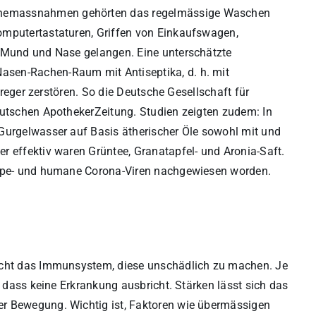
enemassnahmen gehörten das regelmässige Waschen
omputertastaturen, Griffen von Einkaufswagen,
n Mund und Nase gelangen. Eine unterschätzte
sen-Rachen-Raum mit Antiseptika, d. h. mit
Erreger zerstören. So die Deutsche Gesellschaft für
eutschen ApothekerZeitung. Studien zeigten zudem: In
Gurgelwasser auf Basis ätherischer Öle sowohl mit und
r effektiv waren Grüntee, Granatapfel- und Aronia-Saft.
rippe- und humane Corona-Viren nachgewiesen worden.
sucht das Immunsystem, diese unschädlich zu machen. Je
, dass keine Erkrankung ausbricht. Stärken lässt sich das
er Bewegung. Wichtig ist, Faktoren wie übermässigen