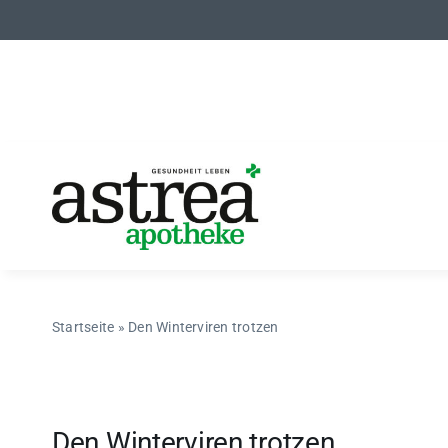
Zum
Inhalt
springen
Startseite
»
Den Winterviren trotzen
Den Winterviren trotzen