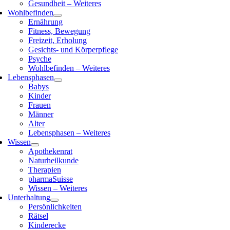
Gesundheit – Weiteres
Wohlbefinden
Ernährung
Fitness, Bewegung
Freizeit, Erholung
Gesichts- und Körperpflege
Psyche
Wohlbefinden – Weiteres
Lebensphasen
Babys
Kinder
Frauen
Männer
Alter
Lebensphasen – Weiteres
Wissen
Apothekenrat
Naturheilkunde
Therapien
pharmaSuisse
Wissen – Weiteres
Unterhaltung
Persönlichkeiten
Rätsel
Kinderecke