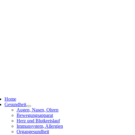
ggle
vigation
Home
Gesundheit
Augen, Nasen, Ohren
Bewegungsapparat
Herz und Blutkreislauf
Immunsystem, Allergien
Organgesundheit