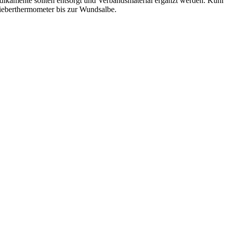
dikamente sollten entsorgt und Verbandsmaterial ergänzt werden. Kühl
m Fieberthermometer bis zur Wundsalbe.