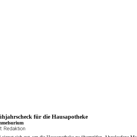
ühjahrscheck für die Hausapotheke
mmelsurium
t: Redaktion