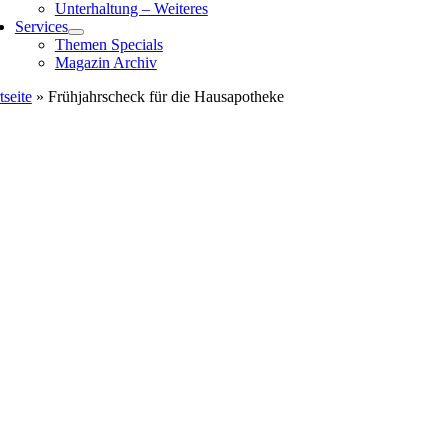
Unterhaltung – Weiteres
Services
Themen Specials
Magazin Archiv
tseite
»
Frühjahrscheck für die Hausapotheke