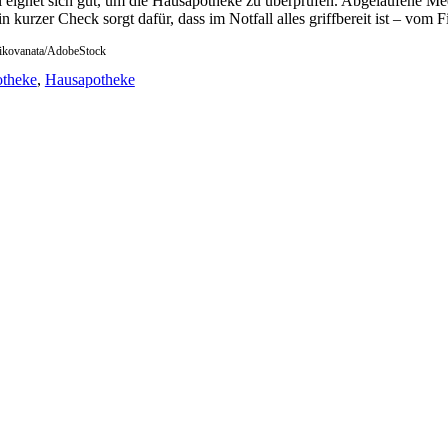
l eignet sich gut, um die Hausapotheke zu überprüfen. Abgelaufene Me
in kurzer Check sorgt dafür, dass im Notfall alles griffbereit ist – vo
tikovanata/AdobeStock
theke
,
Hausapotheke