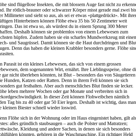
öhe sind flügellose Insekten, die mit blossem Auge fast nicht zu erkenn
nd. Ihr rötlich-brauner oder schwarzer Körper misst gerade mal zwei bi
er Millimeter und sieht so aus, als sei er etwas «plattgedrückt». Mit ihre
äftigen Hinterbeinen können Flöhe etwa 35 bis 50 Zentimeter weit
ringen. Das ist etwa so, als würdest du in einem Sprung 300 Meter
haffen. Deshalb können sie problemlos von einem Lebewesen zum
chsten hüpfen. Zudem haben sie ein scharfes Mundwerkzeug mit eine
ech- und Saugrüssel. Damit können sie die Haut durchdringen und Blu
ugen. Denn das haben die kleinen Krabbler besonders gerne. Flöhe sin
rasiten.
n Parasit ist ein kleines Lebewesen, das sich von einem grossen
bewesen, dem sogenannten Wirt, ernährt. Ihre Lieblingsspeise, ohne d
e gar nicht überleben könnten, ist Blut – besonders das von Säugetieren
e Hunden, Katzen oder Ratten. Denn in ihrem Fell können sie sich
sonders gut festhalten. Aber auch menschliches Blut finden sie lecker.
öhe leben mehrere Wochen oder gar Monate und verbreiten sich in
kordgeschwindigkeit. In dieser Zeit können Flohweibchen nämlich
den Tag bis zu 40 oder gar 50 Eier legen. Deshalb ist wichtig, dass man
e kleinen Biester schnell wieder loswird.
nn Flöhe sich in der Wohnung oder im Haus eingenistet haben, gilt al
stes: alles gründlich staubsaugen – auch die Polster und Matratzen;
ttwäsche, Kleidung und andere Sachen, in denen sie sich besonders
hlfühlen könnten, gehören in die Waschmaschine. Ein richtiger Held