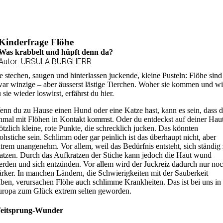
Kinderfrage Flöhe
Was krabbelt und hüpft denn da?
Autor: URSULA BURGHERR
e stechen, saugen und hinterlassen juckende, kleine Pusteln: Flöhe sind
ar winzige – aber äusserst lästige Tierchen. Woher sie kommen und w
 sie wieder loswirst, erfährst du hier.
nn du zu Hause einen Hund oder eine Katze hast, kann es sein, dass 
nmal mit Flöhen in Kontakt kommst. Oder du entdeckst auf deiner Hau
ötzlich kleine, rote Punkte, die schrecklich jucken. Das könnten
ohstiche sein. Schlimm oder gar peinlich ist das überhaupt nicht, aber
trem unangenehm. Vor allem, weil das Bedürfnis entsteht, sich ständig
atzen. Durch das Aufkratzen der Stiche kann jedoch die Haut wund
rden und sich entzünden. Vor allem wird der Juckreiz dadurch nur no
ärker. In manchen Ländern, die Schwierigkeiten mit der Sauberkeit
ben, verursachen Flöhe auch schlimme Krankheiten. Das ist bei uns in
ropa zum Glück extrem selten geworden.
eitsprung-Wunder