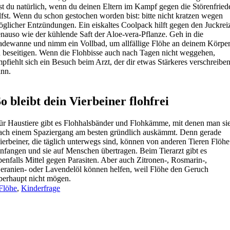
st du natürlich, wenn du deinen Eltern im Kampf gegen die Störenfried
lfst. Wenn du schon gestochen worden bist: bitte nicht kratzen wegen
glicher Entzündungen. Ein eiskaltes Coolpack hilft gegen den Juckrei
nauso wie der kühlende Saft der Aloe-vera-Pflanze. Geh in die
dewanne und nimm ein Vollbad, um allfällige Flöhe an deinem Körpe
 beseitigen. Wenn die Flohbisse auch nach Tagen nicht weggehen,
pfiehlt sich ein Besuch beim Arzt, der dir etwas Stärkeres verschreibe
nn.
o bleibt dein Vierbeiner flohfrei
ür Haustiere gibt es Flohhalsbänder und Flohkämme, mit denen man si
ach einem Spaziergang am besten gründlich auskämmt. Denn gerade
ierbeiner, die täglich unterwegs sind, können von anderen Tieren Flöhe
infangen und sie auf Menschen übertragen. Beim Tierarzt gibt es
benfalls Mittel gegen Parasiten. Aber auch Zitronen-, Rosmarin-,
eranien- oder Lavendelöl können helfen, weil Flöhe den Geruch
berhaupt nicht mögen.
Flöhe
,
Kinderfrage