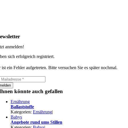
ewsletter
tzt anmelden!
ben sich erfolgreich registriert.
 ist ein Fehler aufgetreten. Bitte versuchen Sie es später nochmal.
melden
Ihnen könnte auch gefallen
Ernährung
Ballaststoffe
Kategorien:
Ernährung
|
Babys
Angebote rund ums Stillen
Kategorien:
Babys
|