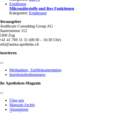
Ernährung
Mikronährstoffe und ihre Funktionen
Kategorien:
Ernährung
|
Herausgeber
Healthcare Consulting Group AG
Baarerstrasse 112
6300 Zug
+41 41 769 31 31 (08:30 – 16:30 Uhr)
info@astrea-apotheke.ch
Inserieren
Toggle
Navigation
Mediadaten, Tarifdokumentation
Insertionsbedingungen
Ihr Apotheken-Magazin
Toggle
Navigation
Über uns
Magazin Archiv
Abonnieren