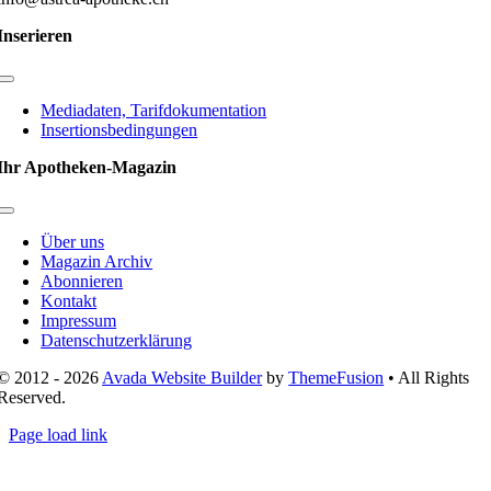
Inserieren
Toggle
Navigation
Mediadaten, Tarifdokumentation
Insertionsbedingungen
Ihr Apotheken-Magazin
Toggle
Navigation
Über uns
Magazin Archiv
Abonnieren
Kontakt
Impressum
Datenschutzerklärung
© 2012 - 2026
Avada Website Builder
by
ThemeFusion
• All Rights
Reserved.
Page load link
Nach
oben