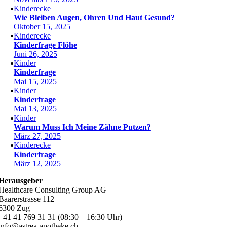
Kinderecke
Wie Bleiben Augen, Ohren Und Haut Gesund?
Oktober 15, 2025
Kinderecke
Kinderfrage Flöhe
Juni 26, 2025
Kinder
Kinderfrage
Mai 15, 2025
Kinder
Kinderfrage
Mai 13, 2025
Kinder
Warum Muss Ich Meine Zähne Putzen?
März 27, 2025
Kinderecke
Kinderfrage
März 12, 2025
Herausgeber
Healthcare Consulting Group AG
Baarerstrasse 112
6300 Zug
+41 41 769 31 31 (08:30 – 16:30 Uhr)
info@astrea-apotheke.ch