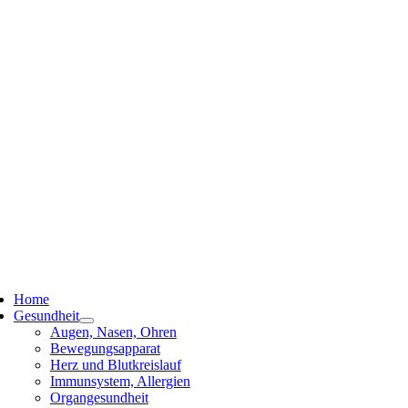
ggle
vigation
Home
Gesundheit
Augen, Nasen, Ohren
Bewegungsapparat
Herz und Blutkreislauf
Immunsystem, Allergien
Organgesundheit