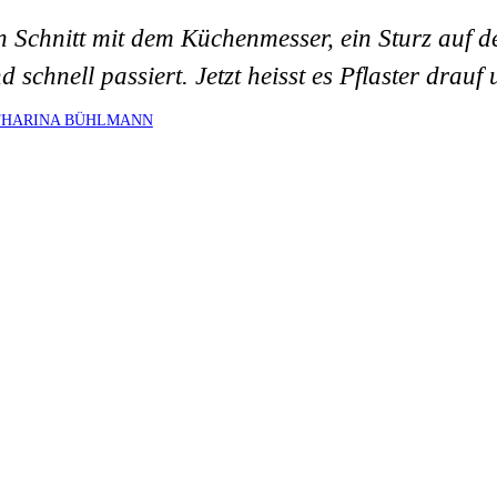
n Schnitt mit dem Küchenmesser, ein Sturz auf
nd schnell passiert. Jetzt heisst es Pflaster dra
THARINA BÜHLMANN