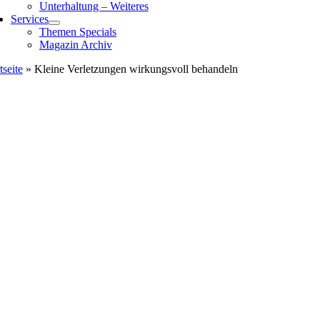
Unterhaltung – Weiteres
Services
Themen Specials
Magazin Archiv
tseite
»
Kleine Verletzungen wirkungsvoll behandeln