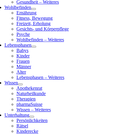
Gesundheit – Weiteres
Wohlbefinden
Ernährung
Fitness, Bewegung
Freizeit, Erholung
Gesichts- und Körperpflege
Psyche
Wohlbefinden – Weiteres
Lebensphasen
Babys
Kinder
Frauen
Männer
Alter
Lebensphasen – Weiteres
Wissen
Apothekenrat
Naturheilkunde
Therapien
pharmaSuisse
Wissen – Weiteres
Unterhaltung
Persönlichkeiten
Rätsel
Kinderecke