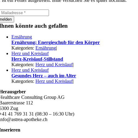
 ist ein Fehler aufgetreten. Bitte versuchen Sie es später nochmal.
melden
Ihnen könnte auch gefallen
Ernährung
Ernährung: Energieschub für den Körper
Kategorien:
Ernährung
|
Herz und Kreislauf
Herz-Kreislauf-Stillstand
Kategorien:
Herz und Kreislauf
|
Herz und Kreislauf
Gesundes Herz – auch im Alter
Kategorien:
Herz und Kreislauf
|
Herausgeber
Healthcare Consulting Group AG
Baarerstrasse 112
6300 Zug
+41 41 769 31 31 (08:30 – 16:30 Uhr)
info@astrea-apotheke.ch
Inserieren