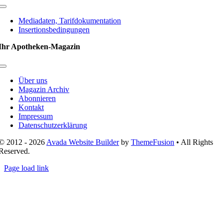
Toggle
Navigation
Mediadaten, Tarifdokumentation
Insertionsbedingungen
Ihr Apotheken-Magazin
Toggle
Navigation
Über uns
Magazin Archiv
Abonnieren
Kontakt
Impressum
Datenschutzerklärung
© 2012 - 2026
Avada Website Builder
by
ThemeFusion
• All Rights
Reserved.
Page load link
Nach
oben