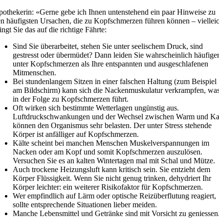
othekerin: «Gerne gebe ich Ihnen untenstehend ein paar Hinweise zu
n häufigsten Ursachen, die zu Kopfschmerzen führen können – vielleic
ingt Sie das auf die richtige Fährte:
Sind Sie überarbeitet, stehen Sie unter seelischem Druck, sind
gestresst oder übermüdet? Dann leiden Sie wahrscheinlich häufige
unter Kopfschmerzen als Ihre entspannten und ausgeschlafenen
Mitmenschen.
Bei stundenlangem Sitzen in einer falschen Haltung (zum Beispiel
am Bildschirm) kann sich die Nackenmuskulatur verkrampfen, wa
in der Folge zu Kopfschmerzen führt.
Oft wirken sich bestimmte Wetterlagen ungünstig aus.
Luftdruckschwankungen und der Wechsel zwischen Warm und Ka
können den Organismus sehr belasten. Der unter Stress stehende
Körper ist anfälliger auf Kopfschmerzen.
Kälte scheint bei manchen Menschen Muskelverspannungen im
Nacken oder am Kopf und somit Kopfschmerzen auszulösen.
Versuchen Sie es an kalten Wintertagen mal mit Schal und Mütze.
Auch trockene Heizungsluft kann kritisch sein. Sie entzieht dem
Körper Flüssigkeit. Wenn Sie nicht genug trinken, dehydriert Ihr
Körper leichter: ein weiterer Risikofaktor für Kopfschmerzen.
Wer empfindlich auf Lärm oder optische Reizüberflutung reagiert,
sollte entsprechende Situationen lieber meiden.
Manche Lebensmittel und Getränke sind mit Vorsicht zu geniessen