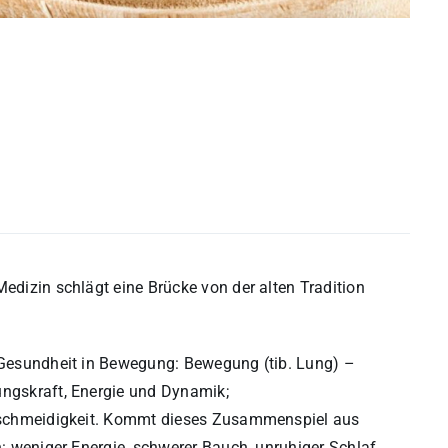
Medizin schlägt eine Brücke von der alten Tradition
e Gesundheit in Bewegung: Bewegung (tib. Lung) –
ungskraft, Energie und Dynamik;
 Geschmeidigkeit. Kommt dieses Zusammenspiel aus
n: weniger Energie, schwerer Bauch, unruhiger Schlaf,