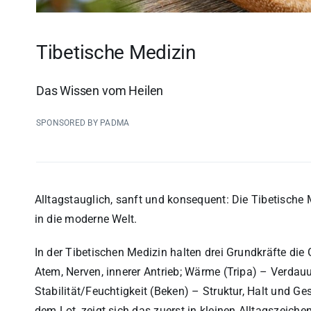
Tibetische Medizin
Das Wissen vom Heilen
SPONSORED BY PADMA
Alltagstauglich, sanft und konsequent: Die Tibetische 
in die moderne Welt.
In der Tibetischen Medizin halten drei Grundkräfte di
Atem, Nerven, innerer Antrieb; Wärme (Tripa) – Verdau
Stabilität/Feuchtigkeit (Beken) – Struktur, Halt und
dem Lot, zeigt sich das zuerst in kleinen Alltagszeiche