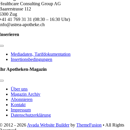
Healthcare Consulting Group AG
Baarerstrasse 112
6300 Zug
+41 41 769 31 31 (08:30 – 16:30 Uhr)
info@astrea-apotheke.ch
Inserieren
Toggle
Navigation
Mediadaten, Tarifdokumentation
Insertionsbedingungen
Ihr Apotheken-Magazin
Toggle
Navigation
Über uns
Magazin Archiv
Abonnieren
Kontakt
Impressum
Datenschutzerklärung
© 2012 - 2026
Avada Website Builder
by
ThemeFusion
• All Rights