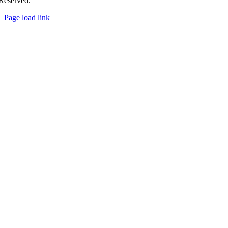
Reserved.
Page load link
Nach
oben